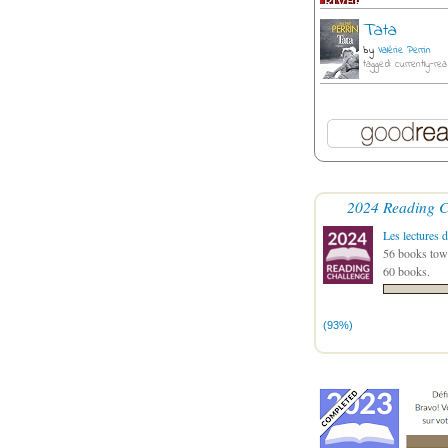
Tata
by
Valérie Perrin
tagged: currently-rea
2024 Reading C
Les lectures d
56 books towa
60 books.
(93%)