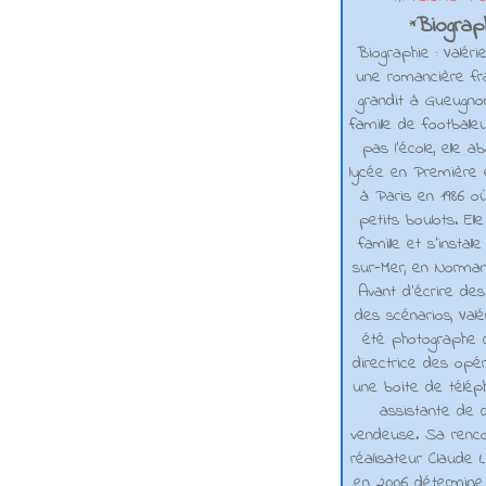
Biograph
*
Biographie : Valéri
une romancière fra
grandit à Gueugno
famille de footballe
pas l'école, elle 
lycée en Première e
à Paris en 1986 où
petits boulots. El
famille et s'installe
sur-Mer, en Normand
Avant d’écrire de
des scénarios, Valé
été photographe d
directrice des opé
une boite de téléph
assistante de d
vendeuse. Sa renco
réalisateur Claude L
en 2006 détermine 