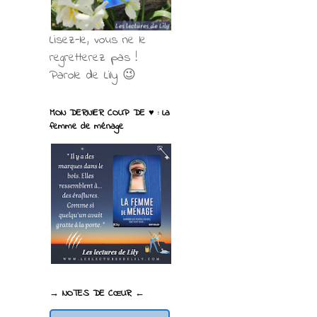
Lisez-le, vous ne le
regretterez pas !
Parole de Lily 😉
MON DERNIER COUP DE ♥ : La
femme de ménage
→ NOTES DE CŒUR ←