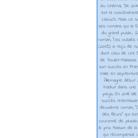
au cinéma, De 2010 
est la coscénarist
Lelouch. Mais ce s
ses romans qui la f
du grand public. 
roman, "Les oubliés
(2015), a reçu de n
dont celui de Lire 
de Poulet-Malassis
son succès en Franc
Italie en septembr
Allemagne début 2
traduit dans une 
pays. En 2018 elle
succès retentissa
deuxième roman, "C
des fleurs" qui es
couronné de plusieu
le prix Maison de la
qui récompense 