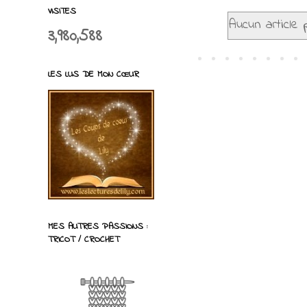
VISITES
Aucun article p
3,980,588
LES LUS DE MON CŒUR
MES AUTRES PASSIONS :
TRICOT / CROCHET