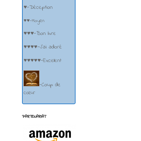
♥-Déception
♥♥-Moyen
♥♥♥-Bon livre
♥♥♥♥-J'ai adoré
♥♥♥♥♥-Excellent
-Coup de
cœur
PARTENARIAT