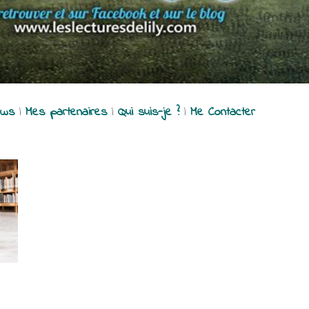
ews
|
Mes partenaires
|
Qui suis-je ?
|
Me Contacter