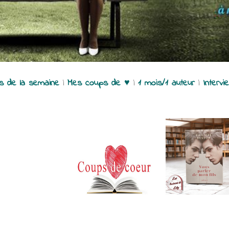
es de la semaine
|
Mes coups de ♥
|
1 mois/1 auteur
|
Intervi