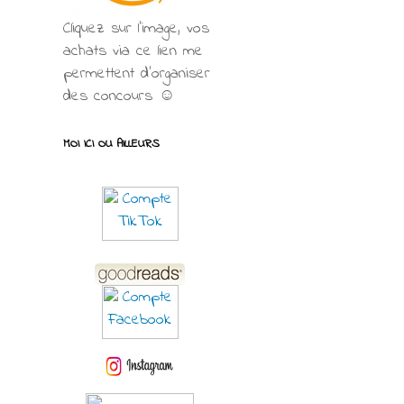
Cliquez sur l'image, vos
achats via ce lien me
permettent d’organiser
des concours ☺
MOI ICI OU AILLEURS