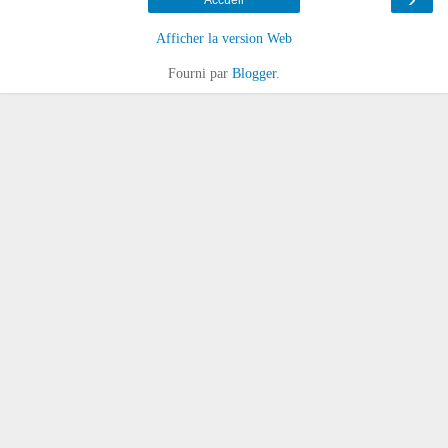
Afficher la version Web
Fourni par
Blogger
.