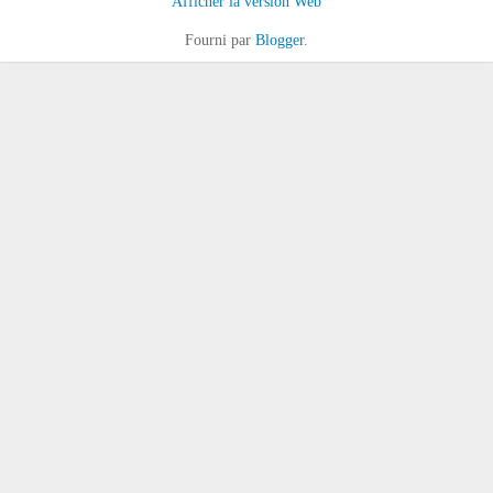
Afficher la version Web
Fourni par
Blogger
.