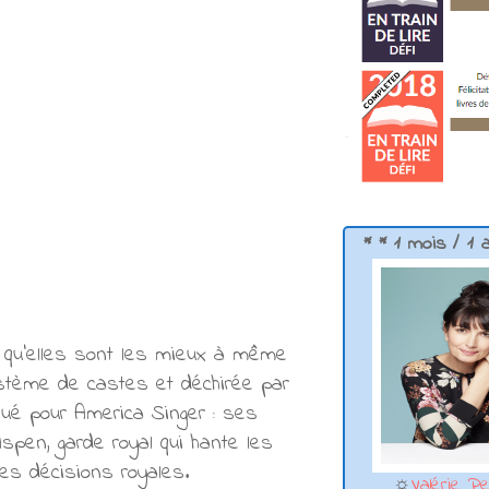
* * 1 mois / 1 
s qu’elles sont les mieux à même
système de castes et déchirée par
iqué pour America Singer : ses
pen, garde royal qui hante les
les décisions royales.
☼
Valérie Pe