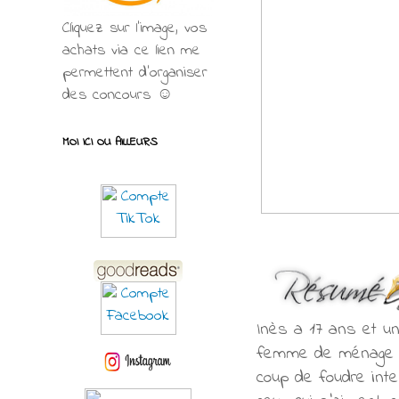
Cliquez sur l'image, vos
achats via ce lien me
permettent d’organiser
des concours ☺
MOI ICI OU AILLEURS
Inès a 17 ans et un
femme de ménage ch
coup de foudre inte