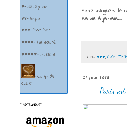
♥-Déception
Entre intrigues de 
sa vie à jamais...
♥♥-Moyen
♥♥♥-Bon livre
♥♥♥♥-J'ai adoré
♥♥♥♥♥-Excellent
Labels:
♥♥♥
,
Claire Tefn
-Coup de
21 juin 2018
cœur
Paris es
PARTENARIAT