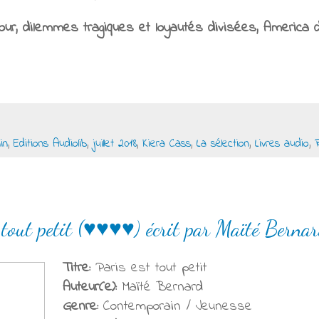
cour, dilemmes tragiques et loyautés divisées, America d
in
,
Editions Audiolib
,
juillet 2018
,
Kiera Cass
,
La sélection
,
Livres audio
,
t tout petit (♥♥♥♥) écrit par Maïté Berna
Titre:
Paris est tout petit
Auteur(e):
Maïté Bernard
Genre:
Contemporain / Jeunesse