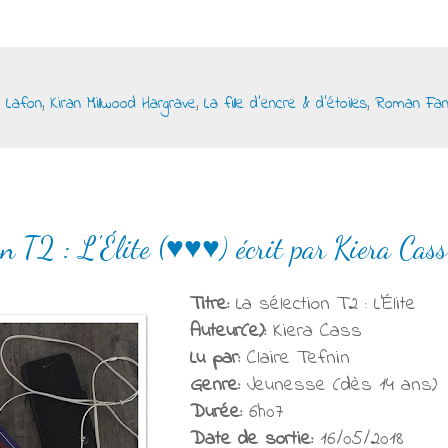
l Lafon
,
Kiran Millwood Hargrave
,
La fille d'encre & d'étoiles
,
Roman Fan
on T2 : L'Élite (♥♥♥) écrit par Kiera Cas
Titre:
La sélection T2 : L'Élite
Auteur(e):
Kiera Cass
Lu par:
Claire Tefnin
Genre:
Jeunesse (dès 14 ans)
Durée:
6h07
Date de sortie:
16/05/2018