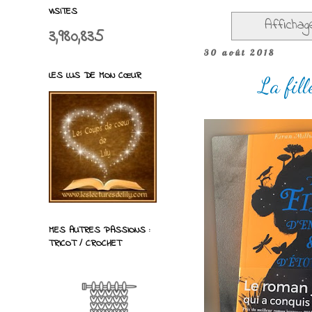
VISITES
Affichag
3,980,835
30 août 2018
LES LUS DE MON CŒUR
La fill
MES AUTRES PASSIONS :
TRICOT / CROCHET