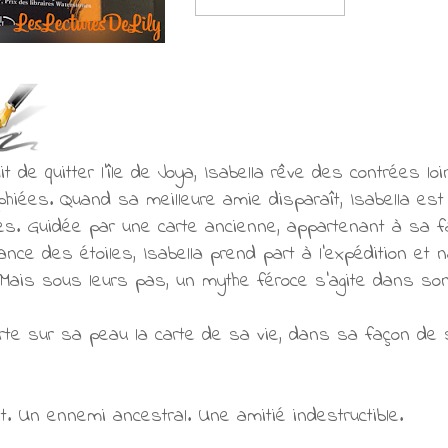
rdit de quitter l’île de Joya, Isabella rêve des contrées 
aphiées. Quand sa meilleure amie disparaît, Isabella est
hes. Guidée par une carte ancienne, appartenant à sa f
nce des étoiles, Isabella prend part à l’expédition et
. Mais sous leurs pas, un mythe féroce s’agite dans s
rte sur sa peau la carte de sa vie, dans sa façon d
. Un ennemi ancestral. Une amitié indestructible.