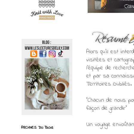
Alors qu’il est inte
visitées et cartogr
l’équipe de recherc
et par sa connaissa
Territoires Oubliés
“Chacun de nous po
façon de grandir”
Un voyage envoûtant
ARCHIVES DU BLOG