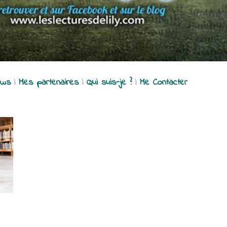
ews
|
Mes partenaires
|
Qui suis-je ?
|
Me Contacter