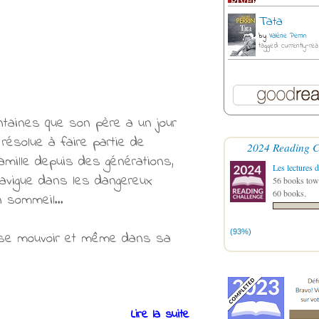
Tata
by
Valérie Perrin
tagged: currently-rea
lointaines que son père a un jour
 résolue à faire partie de
2024 Reading C
amille depuis des générations,
Les lectures d
 navigue dans les dangereux
56 books towa
60 books.
on sommeil…
(93%)
e se mouvoir et même dans sa
Lire la suite