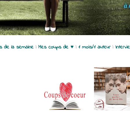
es de la semaine
|
Mes coups de ♥
|
1 mois/1 auteur
|
Intervi