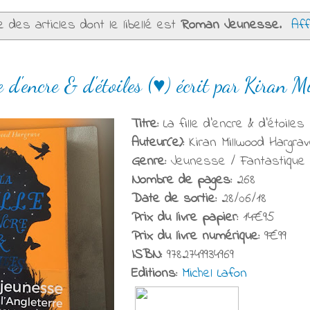
e des articles dont le libellé est
Roman Jeunesse
.
Aff
e d'encre & d'étoiles (♥) écrit par Kiran
Titre:
La fille d'encre & d'étoiles
Auteur(e):
Kiran Millwood Hargra
Genre:
Jeunesse / Fantastique
Nombre de pages:
268
Date de sortie:
28/06/18
Prix du livre papier:
14€95
Prix du livre numérique:
9€99
ISBN:
9782749934969
Editions:
Michel Lafon