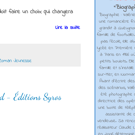
Biograph
*
oit faire un choix qui changera
Biographie : Valéri
une romancière fra
Lire la suite
grandit à Gueugno
famille de footballe
pas l'école, elle 
lycée en Première e
à Paris en 1986 où
Roman Jeunesse
petits boulots. El
famille et s'installe
sur-Mer, en Normand
Avant d’écrire de
des scénarios, Valé
été photographe d
rd - Éditions Syros
directrice des opé
une boite de téléph
assistante de d
vendeuse. Sa renco
réalisateur Claude L
en 2006 détermine 