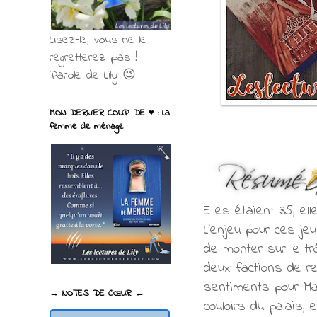
Lisez-le, vous ne le
regretterez pas !
Parole de Lily 😉
MON DERNIER COUP DE ♥ : La
femme de ménage
Elles étaient 35, el
L’enjeu pour ces je
de monter sur le tr
deux factions de re
sentiments pour Ma
→ NOTES DE CŒUR ←
couloirs du palais,