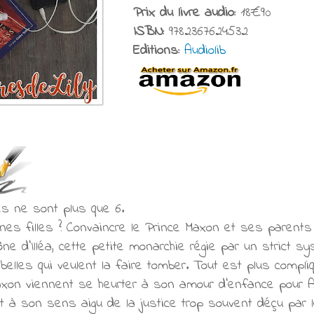
Prix du livre audio:
18€90
ISBN:
9782367624532
Editions:
Audiolib
les ne sont plus que 6.
unes filles ? Convaincre le Prince Maxon et ses parent
ône d’Illéa, cette petite monarchie régie par un strict 
belles qui veulent la faire tomber. Tout est plus compl
xon viennent se heurter à son amour d’enfance pour As
 et à son sens aigu de la justice trop souvent déçu par 