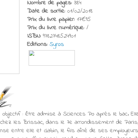
Nombre de pages:
384
Date de sortie:
01/02/2018
Prix du livre papier:
17€95
Prix du livre numérique:
/
ISBN:
9782748524901
Editions:
Syros
 objectif : être admise à Sciences Po après le bac. Elle
ez les Brissac, dans le 7e arrondissement de Paris, m
nse entre elle et Gabin, le fils aîné de ses employeurs