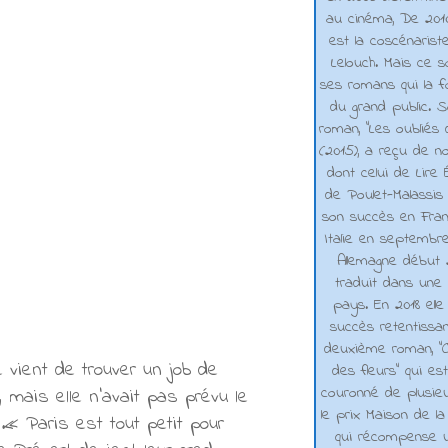
au cinéma, De 2010 
est la coscénarist
Lelouch. Mais ce s
ses romans qui la f
du grand public. 
roman, "Les oubliés
(2015), a reçu de n
dont celui de Lire 
de Poulet-Malassis
son succès en Franc
Italie en septembr
Allemagne début 2
traduit dans une 
pays. En 2018 elle
succès retentissa
deuxième roman, "C
 vient de trouver un job de
des fleurs" qui es
couronné de plusieu
ais elle n’avait pas prévu le
le prix Maison de la
.« Paris est tout petit pour
qui récompense 