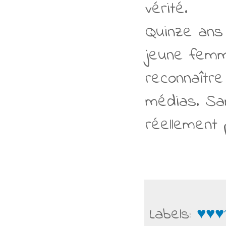
vérité.
Quinze ans 
jeune femme
reconnaître
médias. Sam
réellement p
Labels:
♥♥♥