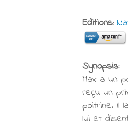
Editions:
Na
Synopsis:
Max a un po
reçu un pri
poitrine. I
lui et dise