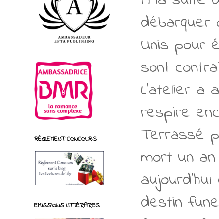
À la suite 
débarquer 
Unis pour é
sont contra
L’atelier a
respire enc
Terrassé pa
RÈGLEMENT CONCOURS
mort un an 
aujourd’hui
destin fune
EMISSIONS LITTÉRAIRES