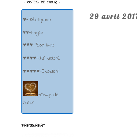
→ NOTES DE CŒUR ←
29 avril 201
♥-Déception
♥♥-Moyen
♥♥♥-Bon livre
♥♥♥♥-J'ai adoré
♥♥♥♥♥-Excellent
-Coup de
cœur
PARTENARIAT