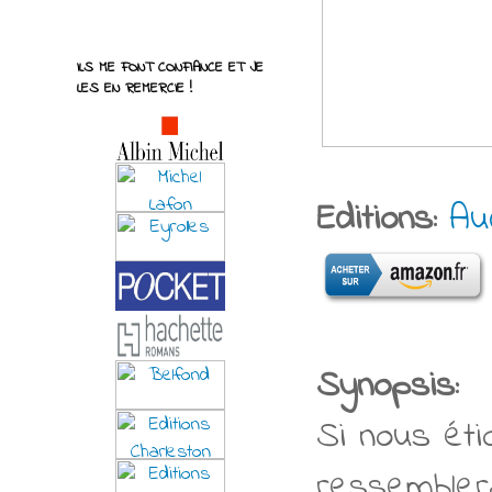
ILS ME FONT CONFIANCE ET JE
LES EN REMERCIE !
Editions:
Aud
Synopsis:
Si nous étio
ressemblera