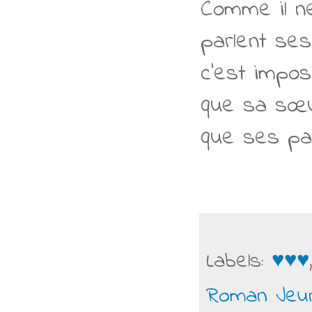
Comme il ne
parlent ses
c'est imposs
que sa sœur
que ses par
Labels:
♥♥♥
Roman Jeu