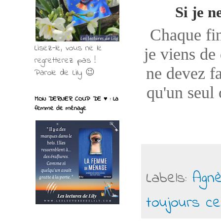
Si je n
Chaque fin
Lisez-le, vous ne le
je viens de
regretterez pas !
ne devez fa
Parole de Lily 😉
qu'un seul 
MON DERNIER COUP DE ♥ : La
femme de ménage
Labels:
Agnè
toujours c