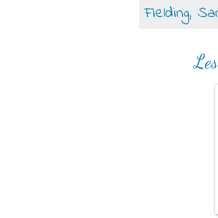
Fielding
,
San
Les