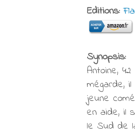
Editions:
Fl
Synopsis:
Antoine, 42
mégarde, il
jeune coméd
en aide, i
le Sud de l