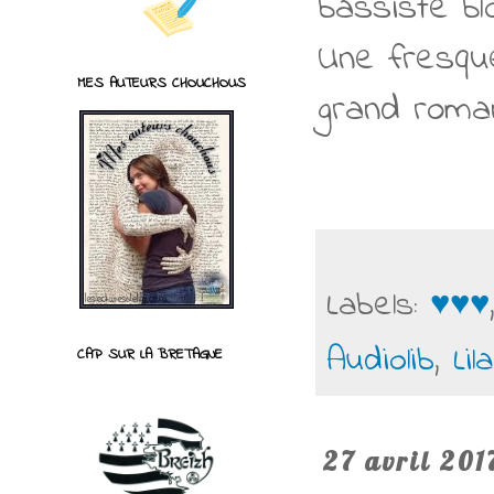
bassiste b
Une fresque
MES AUTEURS CHOUCHOUS
grand roman 
Labels:
♥♥♥
Audiolib
,
Li
CAP SUR LA BRETAGNE
27 avril 201