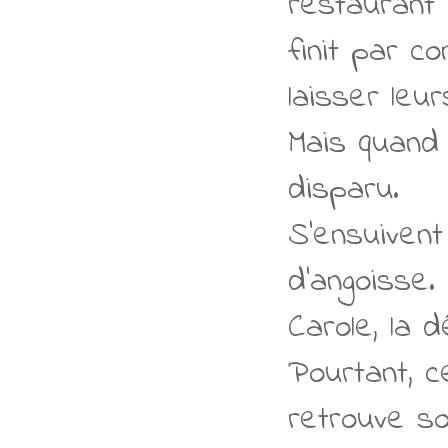
restaurant d
finit par c
laisser leu
Mais quand 
disparu.
S’ensuiven
d’angoisse.
Carole, la 
Pourtant, c
retrouve so