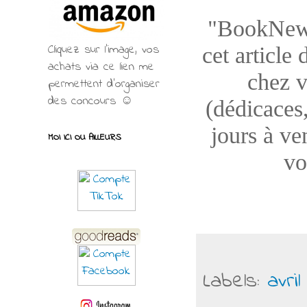
"BookNews"
Cliquez sur l'image, vos
cet article
achats via ce lien me
chez v
permettent d’organiser
des concours ☺
(dédicaces,
jours à ve
MOI ICI OU AILLEURS
vo
Labels:
avril