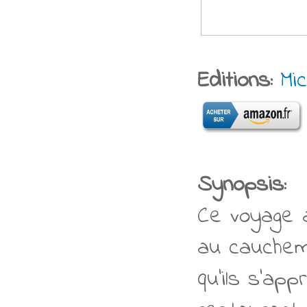
Editions:
Mi
Synopsis:
Ce voyage a
au cauchema
qu’ils s’ap