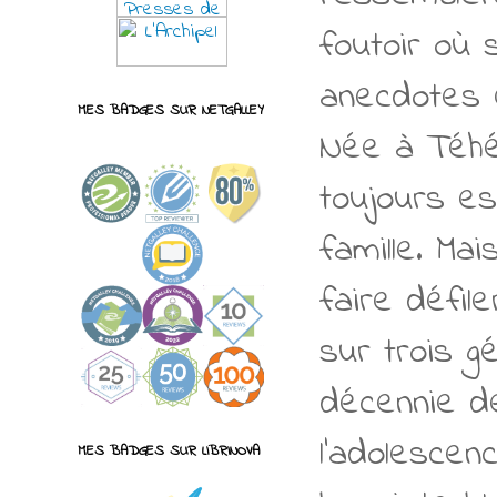
foutoir où 
anecdotes 
MES BADGES SUR NETGALLEY
Née à Téhér
toujours es
famille. Ma
faire défil
sur trois g
décennie de
l’adolescenc
MES BADGES SUR LIBRINOVA