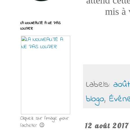
attend cett
mis à 
LA NOUVEAUTÉ A NE PAS
LOUPER
Labels:
août
blogo
,
Évén
Cliquez sur l'image pour
12 août 2017
l'acheter 😉