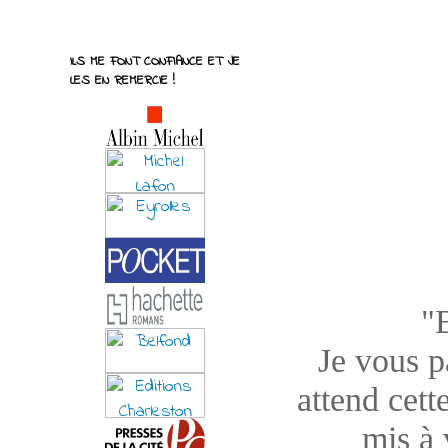
ILS ME FONT CONFIANCE ET JE
LES EN REMERCIE !
"
Je vous pa
attend cett
mis à 