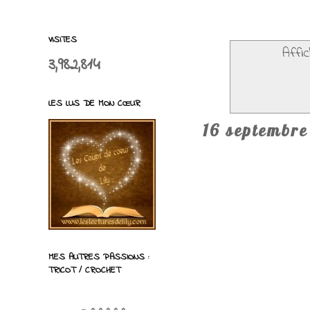
VISITES
Affic
3,982,814
LES LUS DE MON CŒUR
16 septembre
MES AUTRES PASSIONS :
TRICOT / CROCHET