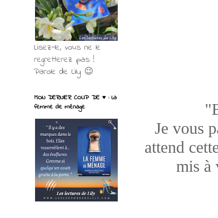
Lisez-le, vous ne le
regretterez pas !
Parole de Lily 😉
MON DERNIER COUP DE ♥ : La
"
femme de ménage
Je vous pa
attend cett
mis à 