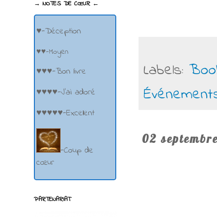
→ NOTES DE CŒUR ←
♥-Déception
♥♥-Moyen
Labels:
Boo
♥♥♥-Bon livre
Événement
♥♥♥♥-J'ai adoré
♥♥♥♥♥-Excellent
02 septembr
-Coup de
cœur
PARTENARIAT