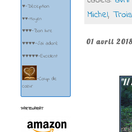
Labels:
avril
♥-Déception
Michel
,
Troi
♥♥-Moyen
♥♥♥-Bon livre
01 avril 201
♥♥♥♥-J'ai adoré
♥♥♥♥♥-Excellent
-Coup de
cœur
PARTENARIAT