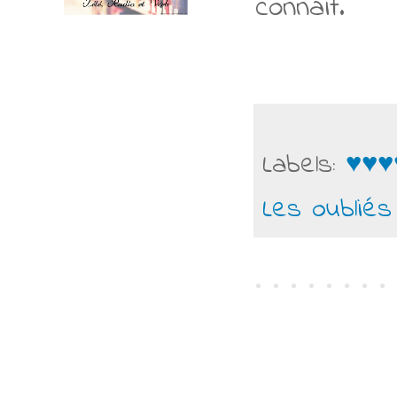
connaît.
Labels:
♥♥♥
Les oublié