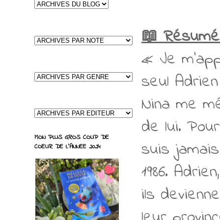
📖 Résumé
« Je m’appel
seul Adrien
Nina me mép
de lui. Pou
MON PLUS GROS COUP DE
suis jamais
COEUR DE L'ANNEE 2024
1986. Adrie
ils devienn
leur provin