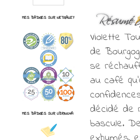
MES BADGES SUR NETGALLEY
Violette To
de Bourgog
se réchauf
au café qu’
confidence
décidé de 
MES BADGES SUR LIBRINOVA
bascule. De
exhumés, et