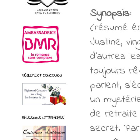
Synopsis:
(résumé éd
Justine, v
d’autres le
toujours r
RÈGLEMENT CONCOURS
parlent, s’é
un mystéri
de retraite
EMISSIONS LITTÉRAIRES
secret. Par