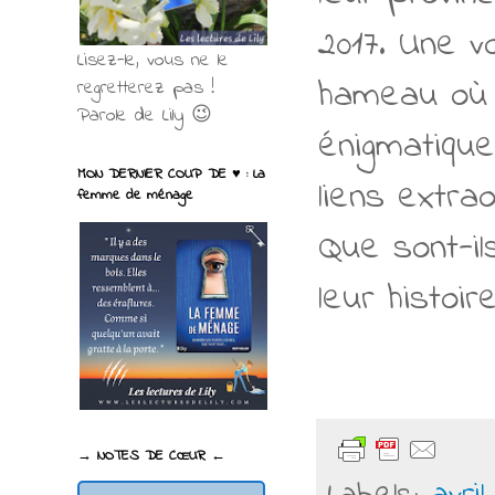
2017. Une v
Lisez-le, vous ne le
hameau où i
regretterez pas !
Parole de Lily 😉
énigmatique
MON DERNIER COUP DE ♥ : La
liens extra
femme de ménage
Que sont-il
leur histoir
→ NOTES DE CŒUR ←