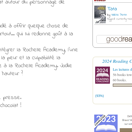
lat autour du personnage de
Tata
by
Valérie Perrin
tagged: currently-rea
dé à offrir quelque chose de
rtout… qui lui redonne goût à la
ntégrer la Rochelle Academy, l’une
 peur et la culpabilité la
2024 Reading C
e à la Rochelle Academy. Jodie
Les lectures d
 hauteur ?
56 books towa
60 books.
e presse.
(93%)
chocolat !