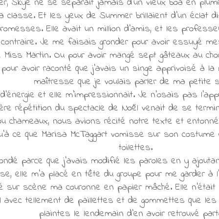
r, Skye ne se séparait jamais d'un vieux boa en plum
 classe. Et les yeux de Summer brillaient d'un éclat d
romesses. Elle avait un million d'amis, et les professeu
 le contraire. Je me faisais gronder pour avoir essuyé 
e Miss Martin. Ou pour avoir mangé sept gâteaux au cho
 pour avoir raconté que j'avais un singe apprivoisé à la 
maîtresse que je voulais parler de ma petite 
énergie et elle m'impressionnait. Je n'osais pas l'approc
ère répétition du spectacle de Noël venait de se termi
u chameaux, nous avions récité notre texte et enton
qu'à ce que Marisa McTaggart vomisse sur son costume
toilettes.
rondé parce que j'avais modifié les paroles en y ajout
sse, elle m'a placé en tête du groupe pour me garder à l
sé sur scène ma couronne en papier mâché. Elle n'était p
l avec tellement de paillettes et de gommettes que l
plaintes le lendemain d'en avoir retrouvé part