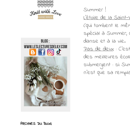
Summer !
L’étoile de la Saint-
(qui tombent le mê
spécial à Summer, qu
danse et à la vie.
Pas de deux
: C’es
des meilleures école
submergent : si Sum
n’est que sa rempla
ARCHIVES DU BLOG