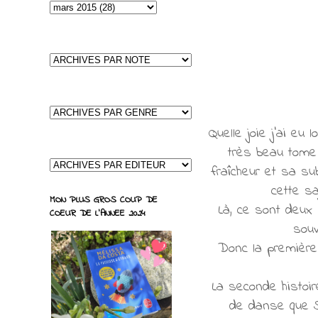
Quelle joie j'ai eu
très beau tome 
fraîcheur et sa su
cette s
MON PLUS GROS COUP DE
Là, ce sont deux 
COEUR DE L'ANNEE 2024
souv
Donc la première
La seconde histoir
de danse que Su