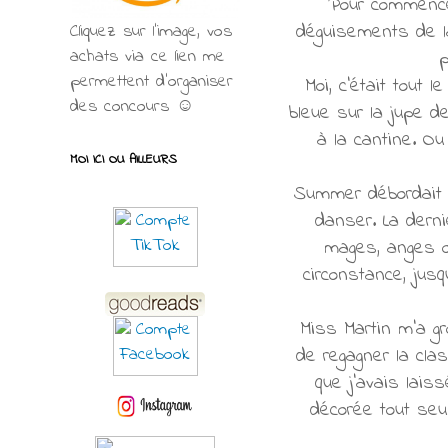
Pour commence
déguisements de la
Cliquez sur l'image, vos
achats via ce lien me
p
permettent d’organiser
Moi, c'était tout
des concours ☺
bleue sur la jupe d
à la cantine. Ou
MOI ICI OU AILLEURS
Summer débordait d'
danser. La derni
mages, anges o
circonstance, jus
Miss Martin m'a g
de regagner la cla
que j'avais lais
décorée tout seu