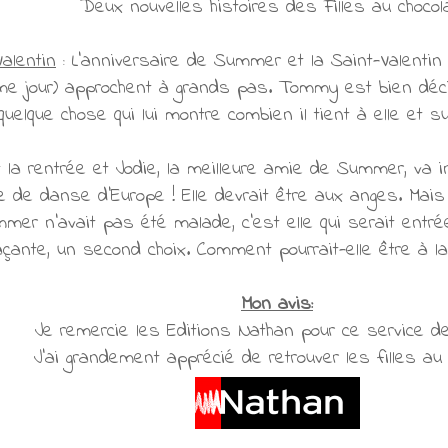
Deux nouvelles histoires des Filles au choco
Valentin
: L’anniversaire de Summer et la Saint-Valentin
me jour) approchent à grands pas. Tommy est bien déci
elque chose qui lui montre combien il tient à elle et su
t la rentrée et Jodie, la meilleure amie de Summer, va i
 de danse d’Europe ! Elle devrait être aux anges. Mais la
mer n’avait pas été malade, c’est elle qui serait entré
çante, un second choix. Comment pourrait-elle être à la
Mon avis:
Je remercie les Editions Nathan pour ce service d
J'ai grandement apprécié de retrouver les filles au 