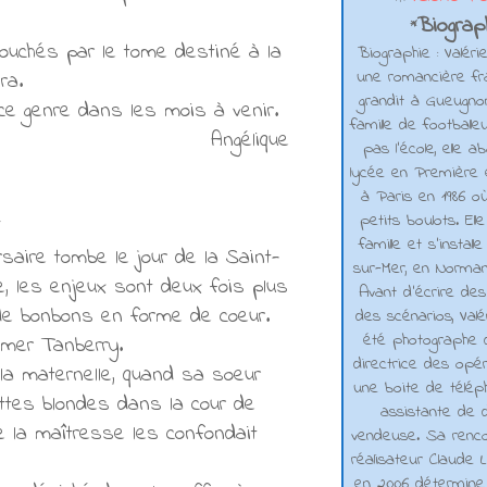
Biograph
*
ouchés par le tome destiné à la
Biographie : Valéri
une romancière fra
ra.
grandit à Gueugno
 ce genre dans les mois à venir.
famille de footballe
Angélique
pas l'école, elle 
lycée en Première e
à Paris en 1986 où
petits boulots. El
*
famille et s'installe
saire tombe le jour de la Saint-
sur-Mer, en Normand
re, les enjeux sont deux fois plus
Avant d’écrire de
 de bonbons en forme de coeur.
des scénarios, Valé
été photographe d
mmer Tanberry.
directrice des opé
 la maternelle, quand sa soeur
une boite de téléph
ettes blondes dans la cour de
assistante de d
 la maîtresse les confondait
vendeuse. Sa renco
réalisateur Claude L
en 2006 détermine 