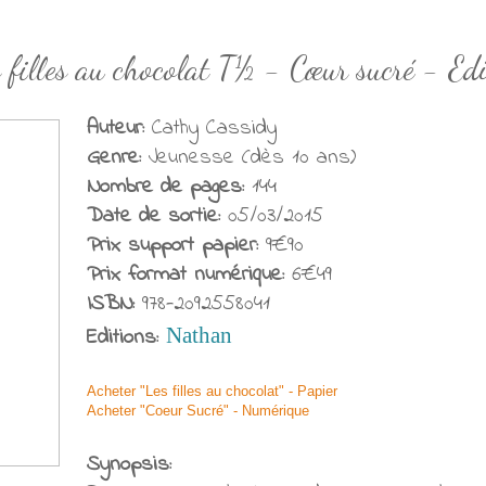
 filles au chocolat T½ - Cœur sucré - Ed
Auteur:
Cathy Cassidy
Genre:
Jeunesse (dès 10 ans)
Nombre de pages:
144
Date de sortie:
05/03/2015
Prix support papier:
9€90
Prix format numérique:
6€49
ISBN:
978-2092558041
Editions:
Nathan
Acheter "Les filles au chocolat" - Papier
Acheter "Coeur Sucré" - Numérique
Synopsis: