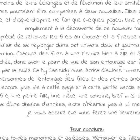
ns de leurs échanges et de l'évolution de leur amitié 
res pourraient être comparées à deux nouvelles. Elles 
e, et chaque chapitre ne fait que quelques pages. Une pe
amplement à la découverte de ce nouveau to
précié de retrouver les filles au chocolat et la finess
plaisir de se replonger dans cet univers doux et gourma
otion. Chacune des filles à une histoire bien à elle et 
chée, donc avoir le point de vue de son entourage est 
 par la suite Cathy Cassidy nous écrira d'autres tom
personnes de l'entourage des filles et des petites ane
encore plus vie à cette saga et à cette petite bande s
lle, une petite fille, une nièce, une cousine, bref ... S
e d'une dizaine d'années, alors n'hésitez pas à lui me
je vous assure que vous ferez une heureus
Pour conclure:
ires toutes mignonnes et agréables. Retrouver les fille