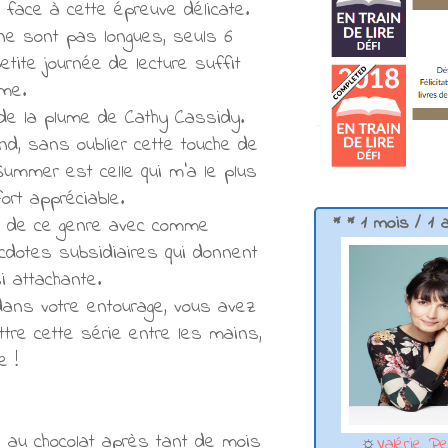
face à cette épreuve délicate.
ne sont pas longues, seuls 6
tite journée de lecture suffit
me.
e de la plume de Cathy Cassidy.
nd, sans oublier cette touche de
Summer est celle qui m'a le plus
fort appréciable.
* * 1 mois / 1 
es de ce genre avec comme
cdotes subsidiaires qui donnent
i attachante.
i dans votre entourage, vous avez
ttre cette série entre les mains,
e !
s au chocolat après tant de mois
☼
Valérie Pe