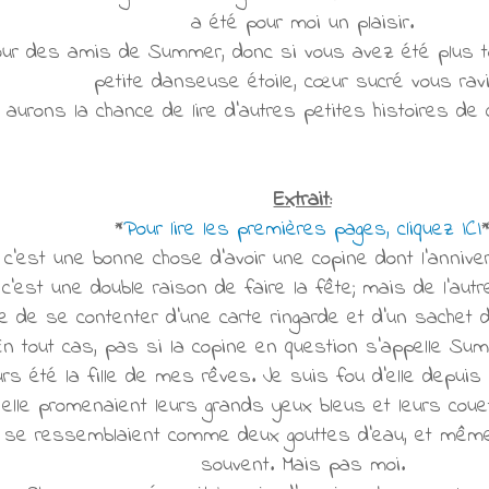
a été pour moi un plaisir.
tour des amis de Summer, donc si vous avez été plus t
petite danseuse étoile, cœur sucré vous ravi
aurons la chance de lire d'autres petites histoires de
Extrait:
*
Pour lire les premières pages, cliquez ICI
c'est une bonne chose d'avoir une copine dont l'anniver
 c'est une double raison de faire la fête; mais de l'aut
le de se contenter d'une carte ringarde et d'un sachet
En tout cas, pas si la copine en question s'appelle Su
s été la fille de mes rêves. Je suis fou d'elle depuis
 elle promenaient leurs grands yeux bleus et leurs cou
es se ressemblaient comme deux gouttes d'eau, et même
souvent. Mais pas moi.