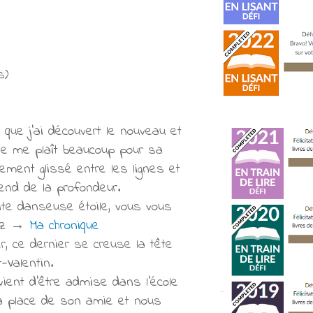
s)
t que j'ai découvert le nouveau et
nne me plaît beaucoup pour sa
ement glissé entre les lignes et
end de la profondeur.
tite danseuse étoile, vous vous
uez →
Ma chronique
, ce dernier se creuse la tête
t-Valentin.
vient d'être admise dans l'école
la place de son amie et nous