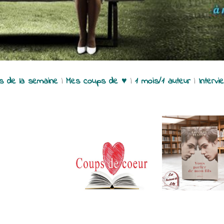
es de la semaine
|
Mes coups de ♥
|
1 mois/1 auteur
|
Intervi