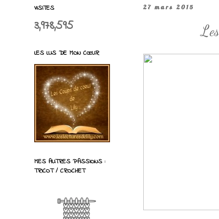
VISITES
27 mars 2015
3,978,595
Les
LES LUS DE MON CŒUR
MES AUTRES PASSIONS :
TRICOT / CROCHET