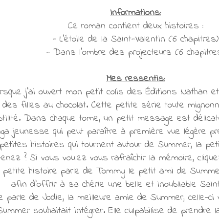
Informations:
Ce roman contient deux histoires :
- L'étoile de la Saint-Valentin (6 chapitres)
- Dans l'ombre des projecteurs (6 chapitre
Mes ressentis:
 lorsque j'ai ouvert mon petit colis des Éditions Nathan e
des filles au chocolat. Cette petite série toute migno
btilité. Dans chaque tome, un petit message est délicat
aga jeunesse qui peut paraître à première vue légère pr
petites histoires qui tournent autour de Summer, la pe
enez ? Si vous voulez vous rafraîchir la mémoire, cliq
 petite histoire parle de Tommy le petit ami de Summer
afin d'offrir à sa chérie une belle et inoubliable Sain
e parle de Jodie, la meilleure amie de Summer, celle-ci 
mmer souhaitait intégrer. Elle culpabilise de prendre 