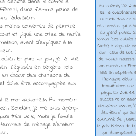
es déniché dans le coffre à
au cinéma, De 2010 
ifférent, d'une flamme pleine de
est la coscénarist
rs l'adoraient.
Lelouch. Mais ce s
mes mains couvertes de peinture
ses romans qui la f
du grand public. 
colat et piqué une crise de nerfs
roman, "Les oubliés
maison, avant d'expliquer à la
(2015), a reçu de n
sœur.
dont celui de Lire 
her. Et puis un jour, je l'ai vue
de Poulet-Malassis
son succès en Franc
ner. Déguisés en bergers, rois
Italie en septembr
né en chœur des chansons de
Allemagne début 2
 et doive être accompagnée aux
traduit dans une 
pays. En 2018 elle
ant le mot «culotte». Au moment
succès retentissa
deuxième roman, "C
’œil. Soudain, je me suis aperçu
des fleurs" qui es
as très belle, mais je l'avais
couronné de plusieu
es femmes de ménage s'étaient
le prix Maison de la
out.
qui récompense 