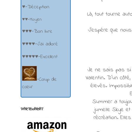
♥-Déception
Là, tout tourne au
♥♥-Moyen
J'espère que nous 
♥♥♥-Bon livre
♥♥♥♥-J'ai adoré
♥♥♥♥♥-Excellent
Je ne sais pas si 
Valentin. D'un côté,
-Coup de
élevés. Impossib
cœur
Summer a toujour
jumelle Skye et
PARTENARIAT
récréation. Ell