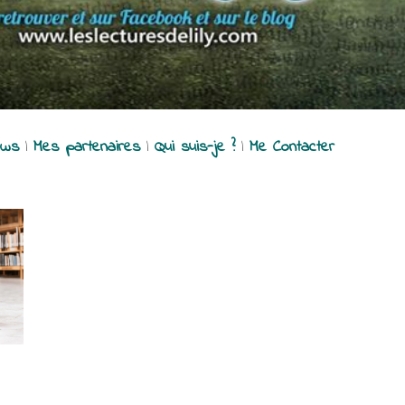
ews
|
Mes partenaires
|
Qui suis-je ?
|
Me Contacter