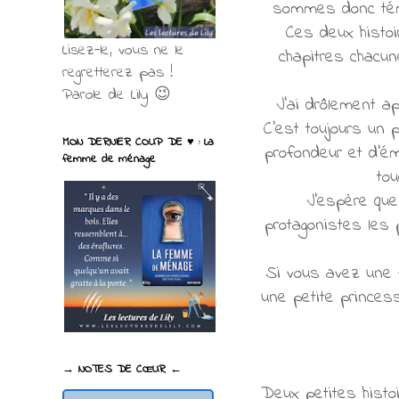
sommes donc témoi
Ces deux histoi
Lisez-le, vous ne le
chapitres chacun
regretterez pas !
Parole de Lily 😉
J'ai drôlement ap
C'est toujours un 
MON DERNIER COUP DE ♥ : La
profondeur et d'ém
femme de ménage
tou
J'espère que
protagonistes les 
Si vous avez une fi
une petite princess
→ NOTES DE CŒUR ←
Deux petites histo