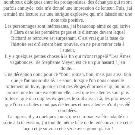
nombreux dialogues entre les protagonistes, des échanges qui m'ont
parfois ennuyée, cela m'a donné une impression de lenteur. Puis, j'ai
terminé ma lecture sur une intrigue explosive qui m'a laissée sur une
note très positive.
Les personnages sont intéressants, j'ai beaucoup aimé ce qui arrive
à Clara dans les premières pages et le dilemme devant lequel
Richard se retrouve est surprenant. C'est vrai que la base de
l'histoire est drôlement bien trouvée, on ne peut retirer cela à
l'auteur.
Il y a quelques petites choses à la fin qui m'ont rappelé "Les Âmes
vagabondes" de Stephenie Meyer, est-ce un pur hasard ? j'en
doute...
Une déception donc pour ce "bon" roman, bon, mais pas aussi bon
que je l'aurais souhaité. Le souci lorsque l'on nous conseille
fortement un livre, qu'on en fait des éloges énormes et qu'on nous
promet une lecture exceptionnelle, c'est que les attentes sont plus
fortes et que du coup les exigences le sont aussi. Là, les promesses
que l'on m'a faites n'ont pas été tenues et mes attentes n'ont pas été
comblées.
J'ai appris, il y a quelques jours, que ce roman va être adapté en
série à la télévision, j'ai tout de même hâte de le redécouvrir de cette
façon et je suivrai cette série avec grand plaisir !