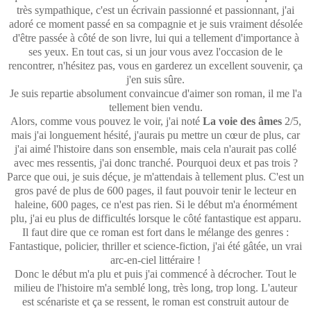
très sympathique, c'est un écrivain passionné et passionnant, j'ai
adoré ce moment passé en sa compagnie et je suis vraiment désolée
d'être passée à côté de son livre, lui qui a tellement d'importance à
ses yeux. En tout cas, si un jour vous avez l'occasion de le
rencontrer, n'hésitez pas, vous en garderez un excellent souvenir, ça
j'en suis sûre.
Je suis repartie absolument convaincue d'aimer son roman, il me l'a
tellement bien vendu.
Alors, comme vous pouvez le voir, j'ai noté
La voie des âmes
2/5,
mais j'ai longuement hésité, j'aurais pu mettre un cœur de plus, car
j'ai aimé l'histoire dans son ensemble, mais cela n'aurait pas collé
avec mes ressentis, j'ai donc tranché. Pourquoi deux et pas trois ?
Parce que oui, je suis déçue, je m'attendais à tellement plus. C'est un
gros pavé de plus de 600 pages, il faut pouvoir tenir le lecteur en
haleine, 600 pages, ce n'est pas rien. Si le début m'a énormément
plu, j'ai eu plus de difficultés lorsque le côté fantastique est apparu.
Il faut dire que ce roman est fort dans le mélange des genres :
Fantastique, policier, thriller et science-fiction, j'ai été gâtée, un vrai
arc-en-ciel littéraire !
Donc le début m'a plu et puis j'ai commencé à décrocher. Tout le
milieu de l'histoire m'a semblé long, très long, trop long. L'auteur
est scénariste et ça se ressent, le roman est construit autour de