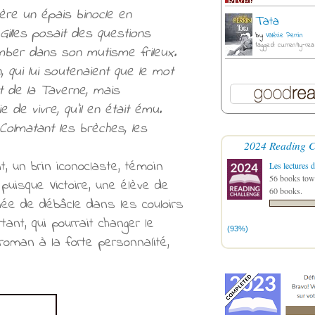
ière un épais binocle en
Tata
Gilles posait des questions
by
Valérie Perrin
tagged: currently-rea
omber dans son mutisme frileux.
 qui lui soutenaient que le mot
est de la Taverne, mais
 de vivre, qu’il en était ému.
 Colmatant les brèches, les
2024 Reading C
t, un brin iconoclaste, témoin
Les lectures d
56 books towa
puisque Victoire, une élève de
60 books.
née de débâcle dans les couloirs
ant, qui pourrait changer le
(93%)
roman à la forte personnalité,