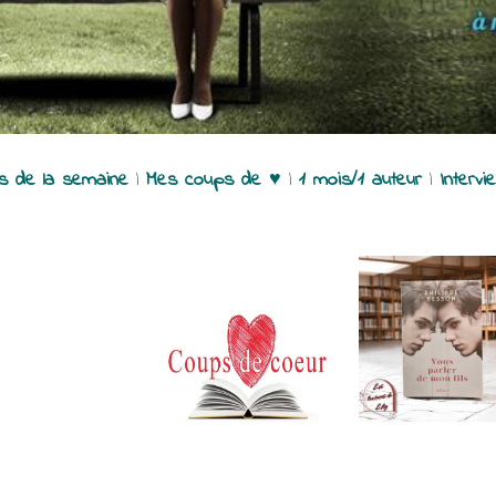
es de la semaine
|
Mes coups de ♥
|
1 mois/1 auteur
|
Intervi