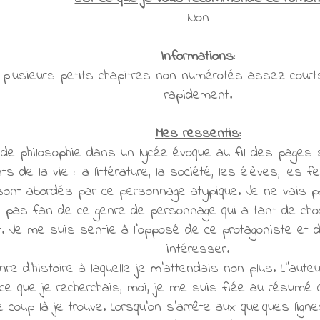
Non
Informations:
plusieurs petits chapitres non numérotés assez courts.
rapidement.
Mes ressentis:
r de philosophie dans un lycée évoque au fil des page
ts de la vie : la littérature, la société, les élèves, les f
ont abordés par ce personnage atypique. Je ne vais pa
s pas fan de ce genre de personnage qui a tant de chos
t. Je me suis sentie à l'opposé de ce protagoniste et d
intéresser.
re d'histoire à laquelle je m'attendais non plus. L''aut
ce que je recherchais, moi, je me suis fiée au résumé q
 coup là je trouve. Lorsqu'on s'arrête aux quelques lign