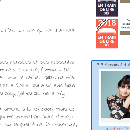
 C'est un livre qui se lit assez
s ses pensées et ses ressentis
* * 1 mois / 1 
emmes, la culture, l'amour... De
s vous le cacher, Gilles ne m'a
es à dire et qui a un avis bien
u coup, j'ai eu du mal à m'y
eur amène à la réflexion, mais ce
ui me promettait autre chose, il
es sur la quatrième de couverture,
☼
Valérie Pe