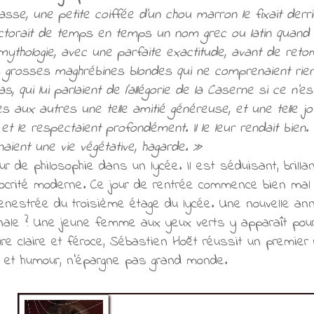
asse, une petite coiffée d’un chou marron le fixait derr
ectorait de temps en temps un nom grec ou latin quand 
mythologie, avec une parfaite exactitude, avant de ret
es grosses maghrébines blondes qui ne comprenaient rien,
s, qui lui parlaient de l’allégorie de la Caserne si ce n’
s aux autres une telle amitié généreuse, et une telle joie
 et le respectaient profondément. Il le leur rendait bien.
ient une vie végétative, hagarde. »
r de philosophie dans un lycée. Il est séduisant, brillan
iocrité moderne. Ce jour de rentrée commence bien mal 
enestrée du troisième étage du lycée. Une nouvelle an
onale ? Une jeune femme aux yeux verts y apparaît pourt
re claire et féroce, Sébastien Hoët réussit un premier 
nce et humour, n’épargne pas grand monde.