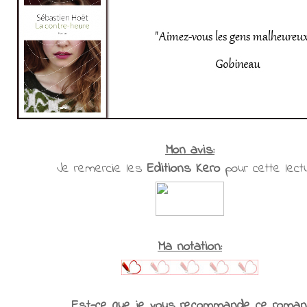
Mon avis:
Je remercie les
Editions Kero
pour cette lect
Ma notation:
Est-ce que je vous recommande ce roman