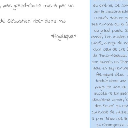
l, pas grand-chose mis à par un
au cinéma, De 2010 
est la coscénarist
Lelouch. Mais ce s
n de Sébastien Hoët dans ma
ses romans qui la f
du grand public. 
*Angélique*
roman, "Les oubliés
(2015), a reçu de n
dont celui de Lire 
de Poulet-Malassis
son succès en Franc
Italie en septembr
Allemagne début 2
traduit dans une 
pays. En 2018 elle
succès retentissa
deuxième roman, "C
des fleurs" qui es
couronné de plusieu
le prix Maison de la
qui récompense 