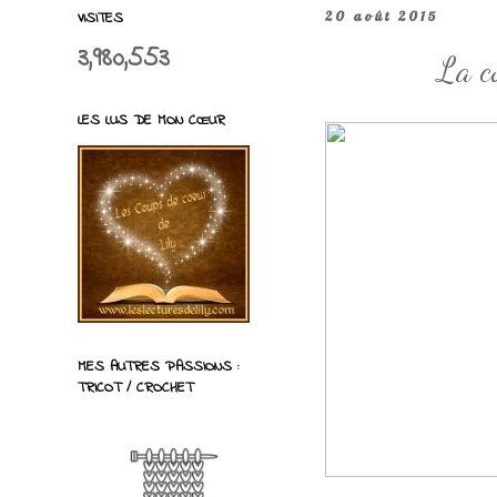
VISITES
20 août 2015
3,980,553
La c
LES LUS DE MON CŒUR
MES AUTRES PASSIONS :
TRICOT / CROCHET