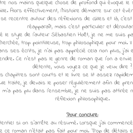
tre nos mains quelque chose de profond qui évoque le su
vaille. Alors effectivement, l'histoire démarre sur cet 
e se recentre autour des réflexions de Gilles et là, c'est
réapparaît, mais c'est particulier et déroutan
ié le style de l'auteur Sébastien Hoët, je ne me suis p
cherchée, trop pointilleuse, trop philosophique pour moi.
ns ses écrits, je n'ai pas apprécié cela non plus, j'ai 
endre. Ce n'est pas le genre de roman que l'on a env
détente, vous voyez ce que je veux dire ?
 chapitres sont courts et le livre se lit assez rapideme
le traite, je devais le poser régulièrement afin de prend
m'a pas plu dans l'ensemble, je ne suis pas attirée ni
réflexion philosophique.
Pour conclure:
otentiel si on s'arrête au résumé. Lorsque j'ai commencé
e ce roman n'était pas fait pour moi. Trop de détails e