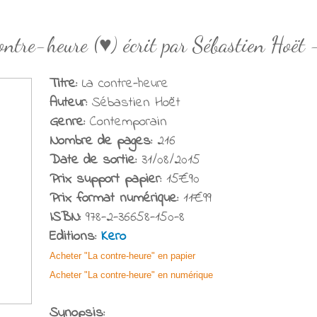
ontre-heure (♥) écrit par Sébastien Hoët 
Titre:
La contre-heure
Auteur:
Sébastien Hoët
Genre:
Contemporain
Nombre de pages:
216
Date de sortie:
31/08/2015
Prix support papier:
15€90
Prix format numérique:
11€99
ISBN:
978-2-36658-150-8
Editions:
Kero
Acheter "La contre-heure" en papier
Acheter "La contre-heure" en numérique
Synopsis: