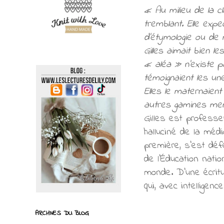
« Au milieu de la cl
tremblant. Elle exp
d’étymologie ou de 
Gilles aimait bien l
« aléa » n’existe pa
témoignaient les une
Elles le maternaient
autres gamines mena
Gilles est professeu
halluciné de la méd
première, s’est déf
de l’Éducation nati
monde. D’une écritu
qui, avec intellige
ARCHIVES DU BLOG