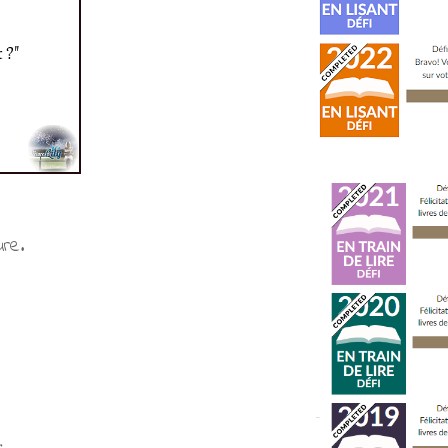
ure.
: