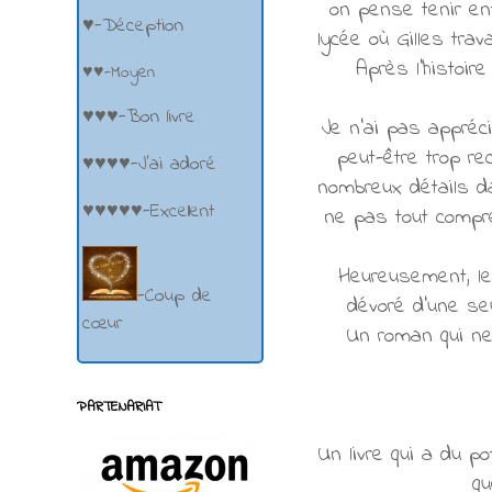
on pense tenir en
♥-Déception
lycée où Gilles tra
Après l'histoir
♥♥-Moyen
♥♥♥-Bon livre
Je n'ai pas appréc
peut-être trop re
♥♥♥♥-J'ai adoré
nombreux détails da
♥♥♥♥♥-Excellent
ne pas tout compr
Heureusement, les
-Coup de
dévoré d'une seu
cœur
Un roman qui ne 
PARTENARIAT
Un livre qui a du p
qu