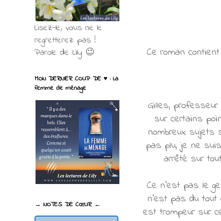
Lisez-le, vous ne le
regretterez pas !
Ce roman contient 
Parole de Lily 😉
MON DERNIER COUP DE ♥ : La
femme de ménage
Gilles, professeu
sur certains poin
nombreux sujets s
pas plu, je ne sui
arrêté sur tou
Ce n'est pas le gen
n'est pas du tout 
→ NOTES DE CŒUR ←
est trompeur sur ce