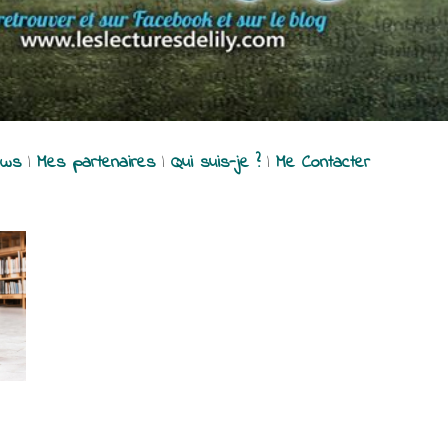
ews
|
Mes partenaires
|
Qui suis-je ?
|
Me Contacter