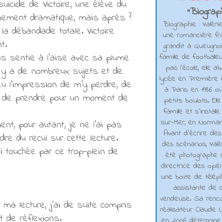
icide de Victoire, une élève du
Biograph
*
événement dramatique, mais après ?
Biographie : Valéri
 la débandade totale. Victoire
une romancière fra
t.
grandit à Gueugno
as sentie à l'aise avec sa plume
famille de footballe
pas l'école, elle 
 Il y a de nombreux sujets et de
lycée en Première e
eu l'impression de m'y perdre, de
à Paris en 1986 où
ie de prendre pour un moment de
petits boulots. El
famille et s'installe
sur-Mer, en Normand
nt, pour autant, je ne l'ai pas
Avant d’écrire de
re du recul sur cette lecture.
des scénarios, Valé
 touchée par ce trop-plein de
été photographe d
directrice des opé
une boite de téléph
assistante de d
vendeuse. Sa renco
 ma lecture, j'ai de suite compris
réalisateur Claude L
t de réflexions.
en 2006 détermine 