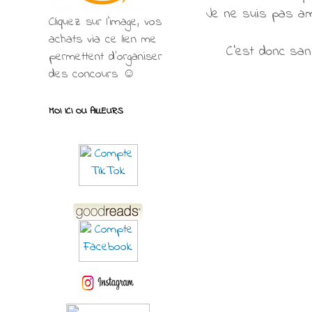
Je ne suis pas ama
Cliquez sur l'image, vos
achats via ce lien me
C'est donc san
permettent d’organiser
des concours ☺
MOI ICI OU AILLEURS