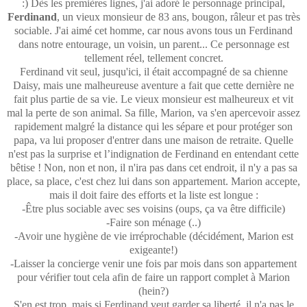
:) Dès les premières lignes, j'ai adoré le personnage principal,
Ferdinand
, un vieux monsieur de 83 ans, bougon, râleur et pas très
sociable. J'ai aimé cet homme, car nous avons tous un Ferdinand
dans notre entourage, un voisin, un parent... Ce personnage est
tellement réel, tellement concret.
Ferdinand vit seul, jusqu'ici, il était accompagné de sa chienne
Daisy, mais une malheureuse aventure a fait que cette dernière ne
fait plus partie de sa vie. Le vieux monsieur est malheureux et vit
mal la perte de son animal. Sa fille, Marion, va s'en apercevoir assez
rapidement malgré la distance qui les sépare et pour protéger son
papa, va lui proposer d'entrer dans une maison de retraite. Quelle
n'est pas la surprise et l’indignation de Ferdinand en entendant cette
bêtise ! Non, non et non, il n'ira pas dans cet endroit, il n'y a pas sa
place, sa place, c'est chez lui dans son appartement. Marion accepte,
mais il doit faire des efforts et la liste est longue :
-Être plus sociable avec ses voisins (oups, ça va être difficile)
-Faire son ménage (..)
-Avoir une hygiène de vie irréprochable (décidément, Marion est
exigeante!)
-Laisser la concierge venir une fois par mois dans son appartement
pour vérifier tout cela afin de faire un rapport complet à Marion
(hein?)
S'en est trop, mais si Ferdinand veut garder sa liberté, il n'a pas le