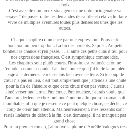
choix.
C'est avec de nombreux stratagèmes que notre octogénaire va
"essayer" de passer outre les demandes de sa fille et cela va lui faire
vivre de multiples aventures toutes plus denses les unes que les
autres.
Chaque chapitre commence par une expression : Pousser le
bouchon un peu trop loin, La fin des haricots, Sapristi, Au petit
bonheur la chance et j'en passe... J'ai aimé ces petits clins d’œil pour
nos expressions françaises. C'est sympathique comme idée.
Les chapitres sont plutôt courts, l'histoire est rythmée et on ne
s'ennuie pas une seconde. J'ai aimé tout ce que j'ai lu de la première
page à la dernière. Je me sentais bien avec ce livre. Si le coup de
cœur n'a pas eu lieu, c'est tout simplement que j'attendais une chute
pour la fin de l'histoire et que cette chute n'est pas venue. J'aurais
aimé verser une larme, être émue, être touchée, j'aurais voulu que
l'auteure déclenche chez moi une émotion afin que son roman soit
inoubliable, afin que je ressente ce petit quelque chose, ce déclic, ce
coup de cœur tant attendu. Malheureusement, mes ressentis sont
restés linéaires du début à la fin, c'est dommage, il ne manquait pas
grand chose.
Pour un premier roman, j'ai trouvé la plume d'Aurélie Valognes très