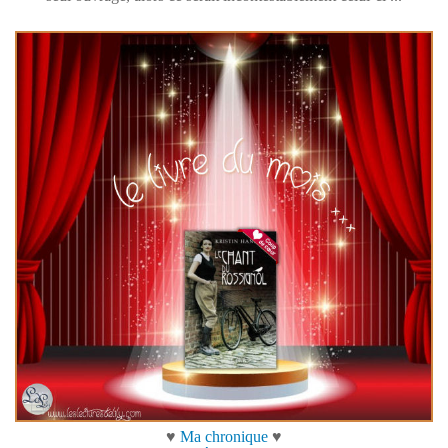
♥
Ma chronique
♥