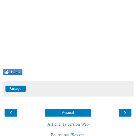
J'aime
Partager
‹
›
Accueil
Afficher la version Web
Fourni par
Blogger
.