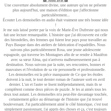
📖 Mon avis 📖
Une couverture absolument divine, une auteure qu'on ne présente
plus aujourd'hui, une maison d'édition que j'affectionne
particulièrement...
Écouter Les demoiselles en audio était vraiment une très bonne idée
!
Je me suis laissé porter par la voix de Marie-Ève Dufresne qui nous
fait une lecture remarquable. L'histoire que j'ai découverte est celle
des hirondelles, des femmes qui fuient leur pays pour travailler au
Pays Basque dans des ateliers de fabrication d’espadrilles. Nous
suivons plus particulièrement Rosa, une jeune adolescente
espagnole, qui traverse les Montagnes afin de se rendre à Mauléon
avec sa sœur Alma, qui n'arrivera malheureusement pas à
destination. Nous suivons par la suite, ses rencontres, bonnes et
mauvaises et l'évolution de sa vie personnelle et professionnelle.
Les demoiselles est la pièce manquante de Ce que les étoiles
doivent à la nuit, le tout dernier roman de l'auteure sorti en avril
dernier. L'un et l'autre se lisent indépendamment, mais ils se
complètent comme deux pièces de puzzle. Je les ai aimés tous les
deux tout autant. Les demoiselles m'a peut-être davantage touchée,
certainement grâce au démarrage de l'histoire que j'ai trouvé
bouleversant. J'ai particulièrement aimé le côté historique, c'est tout
simplement passionnant, j'ai appris des choses et ça, c'est toujours