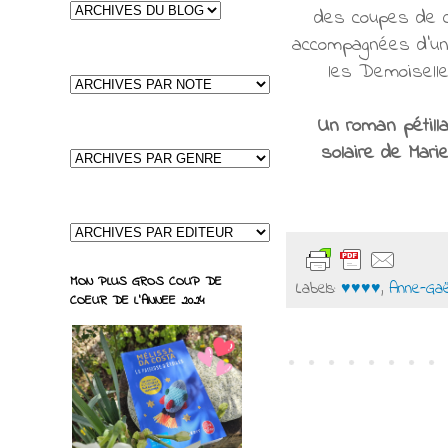
des coupes de ch
accompagnées d’un m
les Demoiselle
Un roman pétill
solaire de Mari
MON PLUS GROS COUP DE
Labels:
♥♥♥♥
,
Anne-Gaë
COEUR DE L'ANNEE 2024