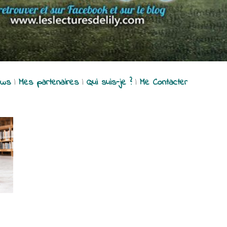
ews
|
Mes partenaires
|
Qui suis-je ?
|
Me Contacter