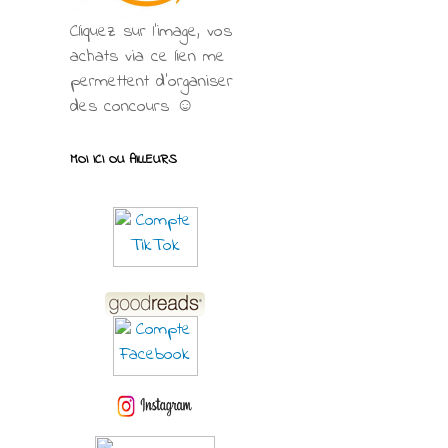
Cliquez sur l'image, vos
achats via ce lien me
permettent d’organiser
des concours ☺
MOI ICI OU AILLEURS