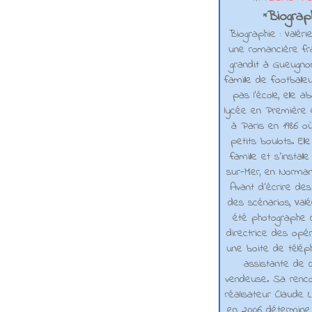
Biograph
*
Biographie : Valéri
une romancière fra
grandit à Gueugno
famille de footballe
pas l'école, elle 
lycée en Première e
à Paris en 1986 où
petits boulots. El
famille et s'installe
sur-Mer, en Normand
Avant d’écrire de
des scénarios, Valé
été photographe d
directrice des opé
une boite de téléph
assistante de d
vendeuse. Sa renco
réalisateur Claude L
en 2006 détermine 