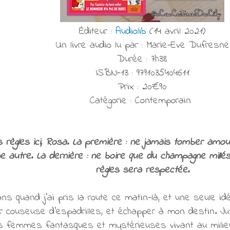
Éditeur :
Audiolib
(14 avril 2021)
Un livre audio lu par : Marie-Eve Dufresne
Durée : 7h38
ISBN-13 : 9791035404611
Prix : 20€90
Catégorie : Contemporain
ois règles ici, Rosa. La première : ne jamais tomber am
ne autre. La dernière : ne boire que du champagne millés
règles sera respectée.
ans quand j’ai pris la route ce matin-là, et une seule id
 couseuse d’espadrilles, et échapper à mon destin. Jus
 femmes fantasques et mystérieuses vivant au milieu 