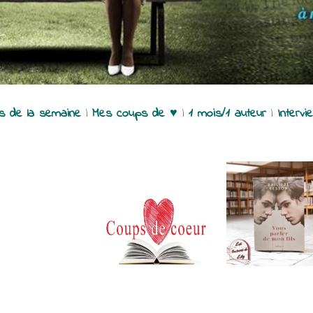
es de la semaine
|
Mes coups de ♥
|
1 mois/1 auteur
|
Intervi