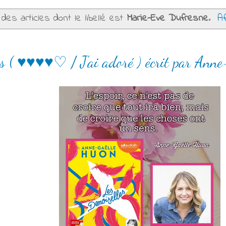
des articles dont le libellé est
Marie-Eve Dufresne
.
Af
es ( ♥♥♥♥♡ / J'ai adoré ) écrit par Ann