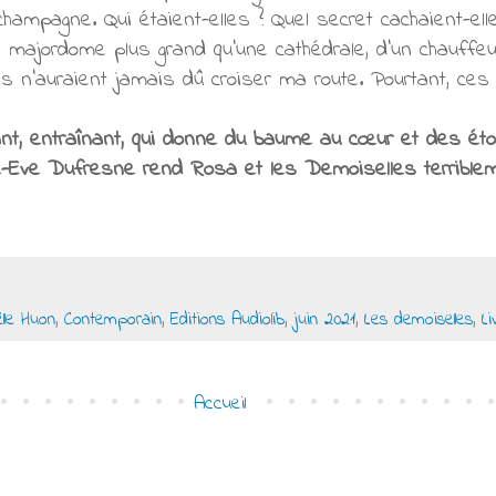
ampagne. Qui étaient-elles ? Quel secret cachaient-ell
ajordome plus grand qu’une cathédrale, d’un chauffeur 
s n’auraient jamais dû croiser ma route. Pourtant, ce
ant, entraînant, qui donne du baume au
cœur
et des étoi
e-Eve Dufresne rend Rosa et les Demoiselles terriblem
lle Huon
,
Contemporain
,
Editions Audiolib
,
juin 2021
,
Les demoiselles
,
Li
Accueil