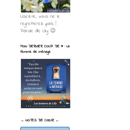
Lisez-le, vous ne le
regretterez pas !
Parole de Lily 😉
MON DERNIER COUP DE ♥ : La
femme de ménage
→ NOTES DE CŒUR ←