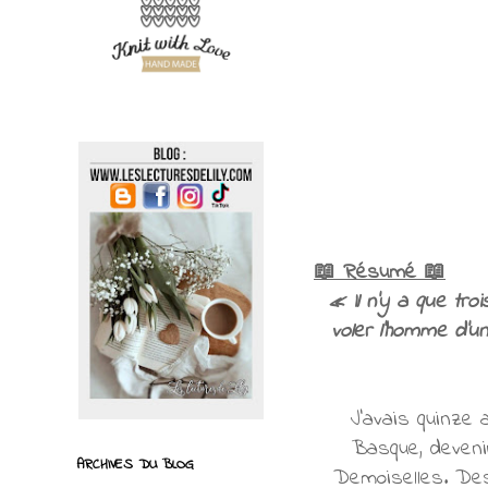
📖 Résumé 📖
« Il n’y a que tr
voler l’homme d’u
J’avais quinze 
Basque, devenir
ARCHIVES DU BLOG
Demoiselles. Des