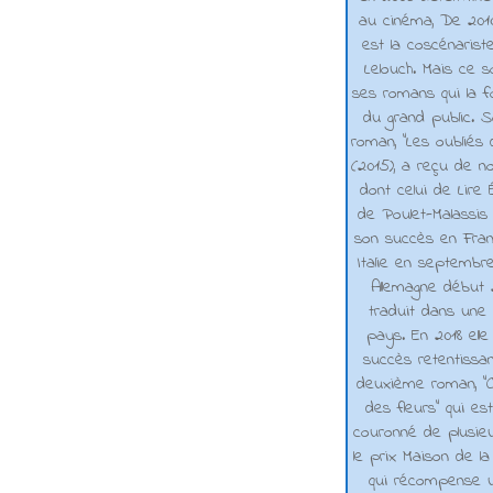
au cinéma, De 2010 
est la coscénarist
Lelouch. Mais ce s
ses romans qui la f
du grand public. 
roman, "Les oubliés
(2015), a reçu de n
dont celui de Lire 
de Poulet-Malassis
son succès en Franc
Italie en septembr
Allemagne début 2
traduit dans une 
pays. En 2018 elle
succès retentissa
deuxième roman, "C
des fleurs" qui es
couronné de plusieu
le prix Maison de la
qui récompense 