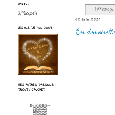
VISITES
Affichage 
3,980,014
02 juin 2021
LES LUS DE MON CŒUR
Les demoisell
MES AUTRES PASSIONS :
TRICOT / CROCHET