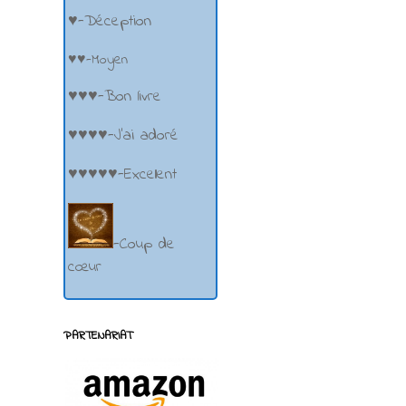
♥-Déception
♥♥-Moyen
♥♥♥-Bon livre
♥♥♥♥-J'ai adoré
♥♥♥♥♥-Excellent
-Coup de
cœur
PARTENARIAT