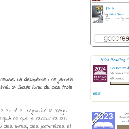
Tata
by
Valérie Perrin
tagged: currently-rea
2024 Reading C
Les lectures d
56 books towa
oureuse. La deuxième : ne jamais
60 books.
imé. » Seule l’une de ces trois
(93%)
ée en tête : rejoindre le Pays
qu’à ce que je rencontre les
des livres, des jarretières et