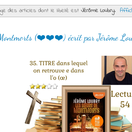
age des articles dont le libellé est
Jérôme Loubry
.
Affic
Montmorts (❤️❤️❤️) écrit par Jérôme Lou