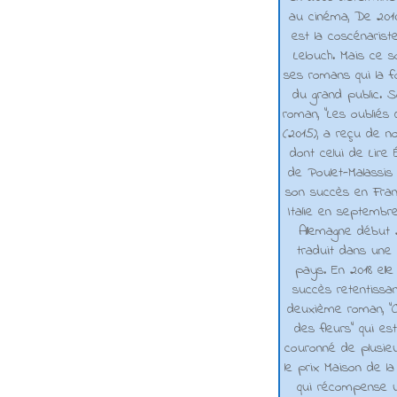
au cinéma, De 2010 
est la coscénarist
Lelouch. Mais ce s
ses romans qui la f
du grand public. 
roman, "Les oubliés
(2015), a reçu de n
dont celui de Lire 
de Poulet-Malassis
son succès en Franc
Italie en septembr
Allemagne début 2
traduit dans une 
pays. En 2018 elle
succès retentissa
deuxième roman, "C
des fleurs" qui es
couronné de plusieu
le prix Maison de la
qui récompense 