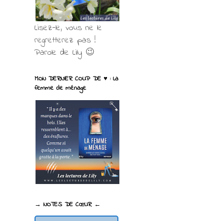
Lisez-le, vous ne le
regretterez pas !
Parole de Lily 😉
MON DERNIER COUP DE ♥ : La
femme de ménage
→ NOTES DE CŒUR ←