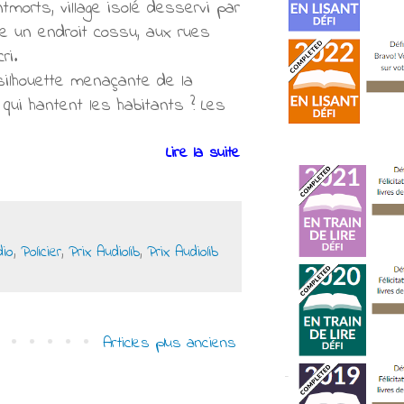
morts, village isolé desservi par
vre un endroit cossu, aux rues
ri.
silhouette menaçante de la
 qui hantent les habitants ? Les
Lire la suite
dio
,
Policier
,
Prix Audiolib
,
Prix Audiolib
Articles plus anciens