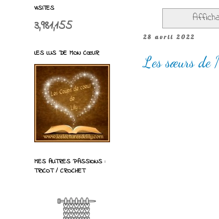
VISITES
Affich
3,981,155
28 avril 2022
LES LUS DE MON CŒUR
Les sœurs de 
MES AUTRES PASSIONS :
TRICOT / CROCHET