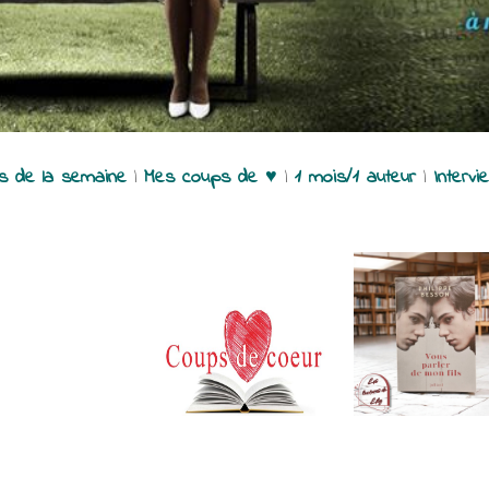
es de la semaine
|
Mes coups de ♥
|
1 mois/1 auteur
|
Intervi