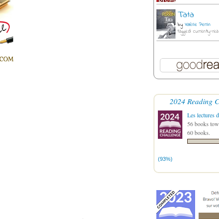
Tata
by
Valérie Perrin
tagged: currently-rea
2024 Reading C
Les lectures d
56 books towa
60 books.
(93%)