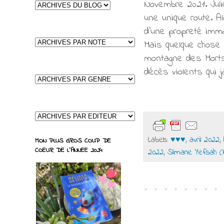
Novembre 2021. Juli
une unique route. Al
d’une propreté imma
Mais quelque chose
montagne des Morts 
décès violents qui ja
Labels:
♥♥♥
,
avril 2022
,
MON PLUS GROS COUP DE
COEUR DE L'ANNEE 2024
2022
,
Slimane Yefsah (l