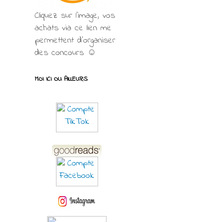
Cliquez sur l'image, vos
achats via ce lien me
permettent d’organiser
des concours ☺
MOI ICI OU AILLEURS