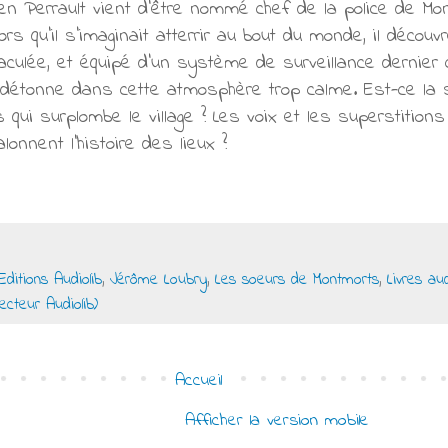
en Perrault vient d’être nommé chef de la police de Mont
ors qu’il s’imaginait atterrir au bout du monde, il décou
culée, et équipé d’un système de surveillance dernier c
 détonne dans cette atmosphère trop calme. Est-ce la 
qui surplombe le village ? Les voix et les superstitions
lonnent l’histoire des lieux ?
Editions Audiolib
,
Jérôme Loubry
,
Les soeurs de Montmorts
,
Livres au
ecteur Audiolib)
Accueil
Afficher la version mobile