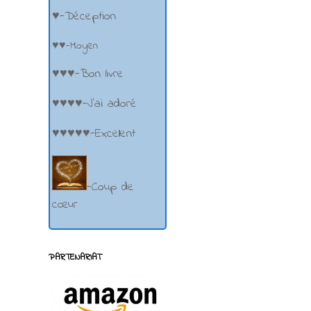
♥-Déception
♥♥-Moyen
♥♥♥-Bon livre
♥♥♥♥-J'ai adoré
♥♥♥♥♥-Excellent
-Coup de
cœur
PARTENARIAT