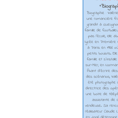
Biograph
*
Biographie : Valéri
une romancière fra
grandit à Gueugno
famille de footballe
pas l'école, elle 
lycée en Première e
à Paris en 1986 où
petits boulots. El
famille et s'installe
sur-Mer, en Normand
Avant d’écrire de
des scénarios, Valé
été photographe d
directrice des opé
une boite de téléph
assistante de d
vendeuse. Sa renco
réalisateur Claude L
en 2006 détermine 