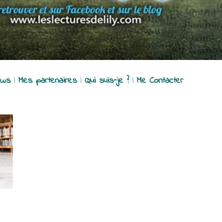
ews
|
Mes partenaires
|
Qui suis-je ?
|
Me Contacter