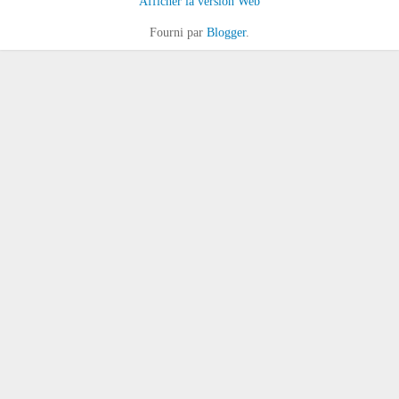
Afficher la version Web
Fourni par
Blogger
.