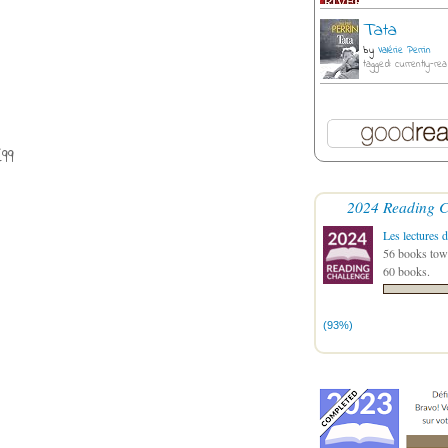
Tata
by
Valérie Perrin
tagged: currently-rea
99
2024 Reading C
Les lectures d
56 books towa
60 books.
(93%)