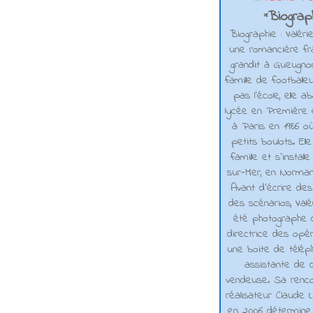
Biograph
*
Biographie : Valéri
une romancière fra
grandit à Gueugno
famille de footballe
pas l'école, elle 
lycée en Première e
à Paris en 1986 où
petits boulots. El
famille et s'installe
sur-Mer, en Normand
Avant d’écrire de
des scénarios, Valé
été photographe d
directrice des opé
une boite de téléph
assistante de d
vendeuse. Sa renco
réalisateur Claude L
en 2006 détermine 