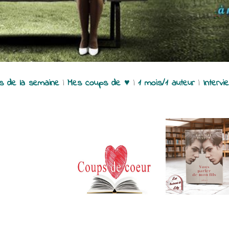
es de la semaine
|
Mes coups de ♥
|
1 mois/1 auteur
|
Intervi