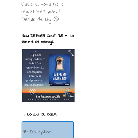
Lisez-le, vous ne le
regretterez pas !
Parole de Lily 😉
MON DERNIER COUP DE ♥ : La
femme de ménage
→ NOTES DE CŒUR ←
♥-Déception