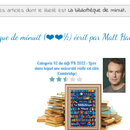
s articles dont le libellé est
La bibliothèque de minuit
.
que de minuit (❤️❤️½) écrit par Matt Ha