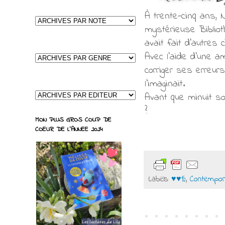
À trente-cinq ans, N
mystérieuse Bibliot
avait fait d'autres 
Avec l'aide d'une am
corriger ses erreur
l'imaginait.
Avant que minuit so
?
MON PLUS GROS COUP DE
COEUR DE L'ANNEE 2024
Labels:
♥♥½
,
Contempor