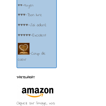
♥♥-Moyen
♥♥♥-Bon livre
♥♥♥♥-J'ai adoré
♥♥♥♥♥-Excellent
-Coup de
cœur
PARTENARIAT
Cliquez sur l'image, vos