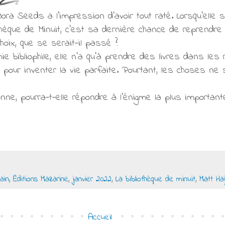
ora Seeds a l'impression d'avoir tout raté. Lorsqu'elle 
hèque de Minuit, c'est sa dernière chance de reprendre
choix, que se serait-il passé ?
ie bibliophile, elle n'a qu'à prendre des livres dans le
s pour inventer la vie parfaite. Pourtant, les choses n
nne, pourra-t-elle répondre à l'énigme la plus important
ain
,
Éditions Mazarine
,
janvier 2022
,
La bibliothèque de minuit
,
Matt Ha
Accueil