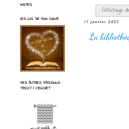
VISITES
Affichage de
LES LUS DE MON CŒUR
17 janvier 2022
La bibliothè
MES AUTRES PASSIONS :
TRICOT / CROCHET