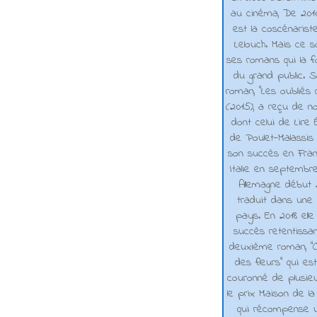
au cinéma, De 2010 
est la coscénarist
Lelouch. Mais ce s
ses romans qui la f
du grand public. 
roman, "Les oubliés
(2015), a reçu de n
dont celui de Lire 
de Poulet-Malassis
son succès en Franc
Italie en septembr
Allemagne début 2
traduit dans une 
pays. En 2018 elle
succès retentissa
deuxième roman, "C
des fleurs" qui es
couronné de plusieu
le prix Maison de la
qui récompense 