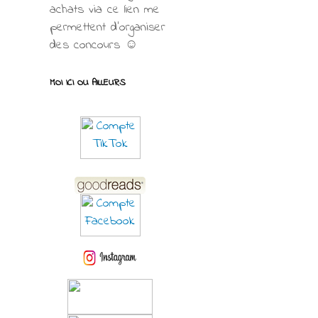
achats via ce lien me
permettent d’organiser
des concours ☺
MOI ICI OU AILLEURS