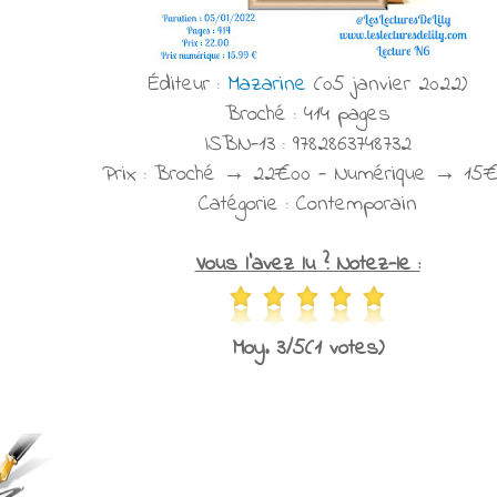
Éditeur :
Mazarine
(05 janvier 2022)
Broché : 414 pages
ISBN-13 : 9782863748732
Prix : Broché → 22€00 - Numérique → 15€
Catégorie : Contemporain
Vous l'avez lu ? Notez-le :
Moy. 3/5(1 votes)