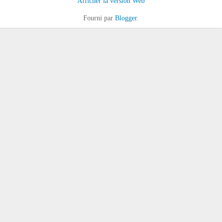
Afficher la version Web
Fourni par
Blogger
.