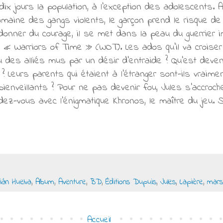
dix jours la population, à l'exception des adolescents. 
maine des gangs violents, le garçon prend le risque de s
 donner du courage, il se met dans la peau du guerrier 
é, « Warriors of Time » (WOT). Les ados qu'il va croiser
des alliés mus par un désir d'entraide ? Qu'est devenu
? Leurs parents qui étaient à l'étranger sont-ils vraime
bienveillants ? Pour ne pas devenir fou, Jules s'accroche
dez-vous avec l'énigmatique Khronos, le maître du jeu. Se 
ián Huelva
,
Album
,
Aventure
,
BD
,
Éditions Dupuis
,
Jules
,
Lapière
,
mars
Accueil