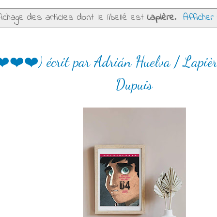
ichage des articles dont le libellé est
Lapière
.
Afficher
❤️❤️❤️) écrit par Adrián Huelva / Lapièr
Dupuis