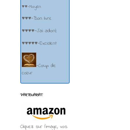
♥♥-Moyen
♥♥♥-Bon livre
♥♥♥♥-J'ai adoré
♥♥♥♥♥-Excellent
-Coup de
cœur
PARTENARIAT
Cliquez sur l'image, vos