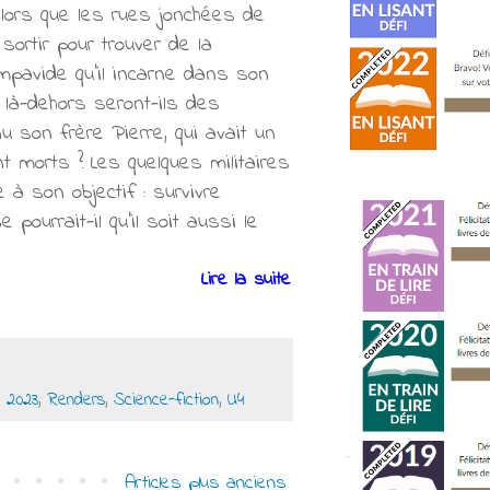
Alors que les rues jonchées de
ortir pour trouver de la
impavide qu'il incarne dans son
 là-dehors seront-ils des
 son frère Pierre, qui avait un
nt morts ? Les quelques militaires
 à son objectif : survivre
pourrait-il qu'il soit aussi le
Lire la suite
 2023
,
Renders
,
Science-fiction
,
U4
Articles plus anciens