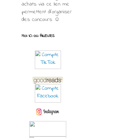
achats via ce lien me
permettent d’organiser
des concours ☺
MOI ICI OU AILLEURS