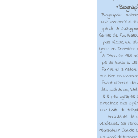
Biograph
*
Biographie : Valéri
une romancière fra
grandit à Gueugno
famille de footballe
pas l'école, elle 
lycée en Première e
à Paris en 1986 où
petits boulots. El
famille et s'installe
sur-Mer, en Normand
Avant d’écrire de
des scénarios, Valé
été photographe d
directrice des opé
une boite de téléph
assistante de d
vendeuse. Sa renco
réalisateur Claude L
en 2006 détermine 