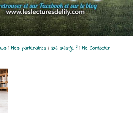
ews
|
Mes partenaires
|
Qui suis-je ?
|
Me Contacter