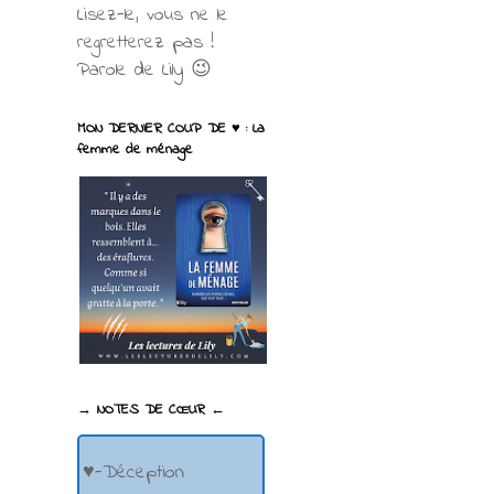
Lisez-le, vous ne le
regretterez pas !
Parole de Lily 😉
MON DERNIER COUP DE ♥ : La
femme de ménage
→ NOTES DE CŒUR ←
♥-Déception