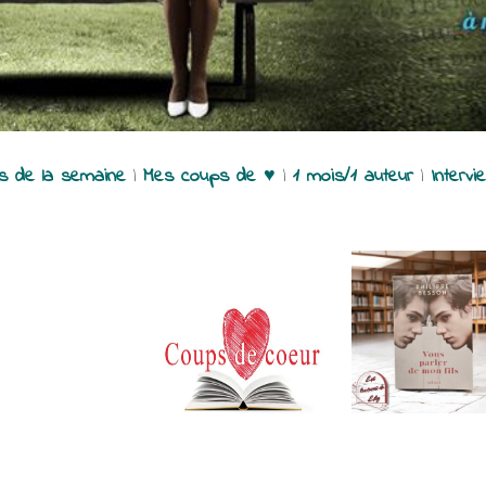
es de la semaine
|
Mes coups de ♥
|
1 mois/1 auteur
|
Intervi