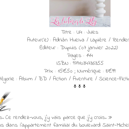
Titre : U4 : Jules
Auteur(e) : Adrián Huelva / Lapière / Rende
Éditeur : Dupuis (07 janvier 2022)
Pages : 144
ISBN : 9791034736355
Prix : 15€50 ; Numérique : 8€99
tégorie : Album / BD / Action / Aventure / Science-Fict
🌷🌷
🌷
. Ce rendez-vous, j'y vais parce que j'y crois. »
lus dans l'appartement familial du boulevard Saint-Michel