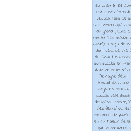
au cinéma, De 2010 
est la coscénarist
Lelouch. Mais ce s
ses romans qui la f
du grand public. 
roman, "Les oubliés
(2015), a reçu de n
dont celui de Lire 
de Poulet-Malassis
son succès en Franc
Italie en septembr
Allemagne début 2
traduit dans une 
pays. En 2018 elle
succès retentissa
deuxième roman, "C
des fleurs" qui es
couronné de plusieu
le prix Maison de la
qui récompense 