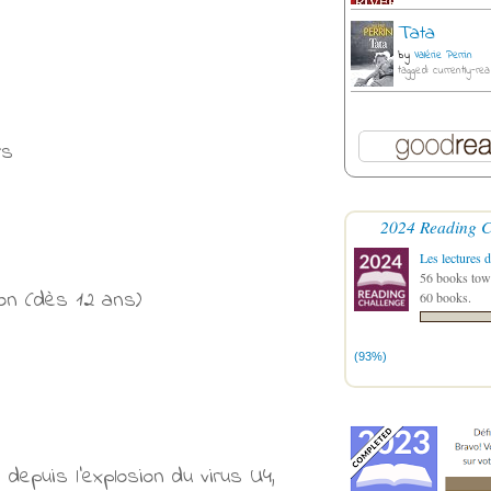
Tata
by
Valérie Perrin
tagged: currently-rea
rs
2024 Reading C
Les lectures d
56 books towa
ion (dès 12 ans)
60 books.
(93%)
 depuis l'explosion du virus U4,