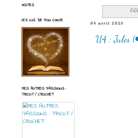
VISITES
Aff
LES LUS DE MON CŒUR
04 avril 2023
U4 : Jules (
MES AUTRES PASSIONS :
TRICOT / CROCHET