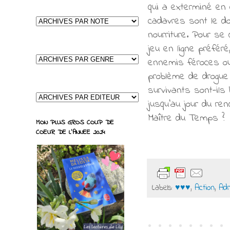
qui a exterminé en 
cadavres sont le do
nourriture. Pour se
jeu en ligne préfér
ennemis féroces ou 
problème de drogue 
survivants sont-ils 
jusqu'au jour du ren
Maître du Temps ?
MON PLUS GROS COUP DE
COEUR DE L'ANNEE 2024
Labels:
♥♥♥
,
Action
,
Adr