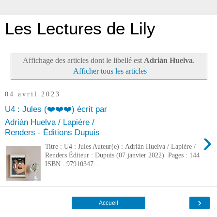
Les Lectures de Lily
Affichage des articles dont le libellé est
Adrián Huelva
.
Afficher tous les articles
04 avril 2023
U4 : Jules (❤️❤️❤️) écrit par
Adrián Huelva / Lapière /
›
Renders - Éditions Dupuis
Titre : U4 : Jules Auteur(e) : Adrián Huelva / Lapière /
Renders Éditeur : Dupuis (07 janvier 2022) Pages : 144
ISBN : 97910347...
›
Accueil