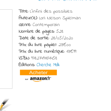
Titre:
L'infini des possibles
Auteur(e):
Lori Nelson Spielman
Genre:
Contemporain
Nombre de pages:
528
Date de sortie:
28/05/2020
Prix du livre papier:
23€00
Prix du livre numérique:
13€99
ISBN:
9782749164458
Éditions:
Cherche Mdi