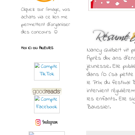
Cliquez sur l'image, vos
achats via ce lien me
permettent d’organiser
des concours ☺
MOI ICI OU AILLEURS
Nancy Guilbert vit 
Après dix ans d'ens
jeunesse. Elle publ
dans l'O (sa petite 
le Prix du festival 
intervient régulière
les enfants. Elle s
Baussier.