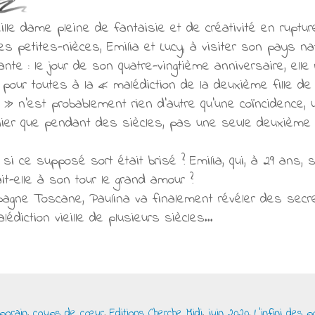
eille dame pleine de fantaisie et de créativité en ruptu
s petites-nièces, Emilia et Lucy, à visiter son pays natal,
nte : le jour de son quatre-vingtième anniversaire, elle
 pour toutes à la « malédiction de la deuxième fille de
 » n’est probablement rien d’autre qu’une coïncidence, 
ier que pendant des siècles, pas une seule deuxième 
 si ce supposé sort était brisé ? Emilia, qui, à 29 ans,
ait-elle à son tour le grand amour ?
agne Toscane, Paulina va finalement révéler des secre
lédiction vieille de plusieurs siècles…
porain
,
coups de cœur
,
Editions Cherche Midi
,
juin 2020
,
L'infini des p