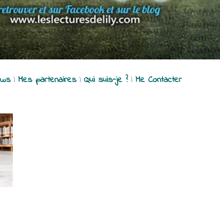
ews
|
Mes partenaires
|
Qui suis-je ?
|
Me Contacter