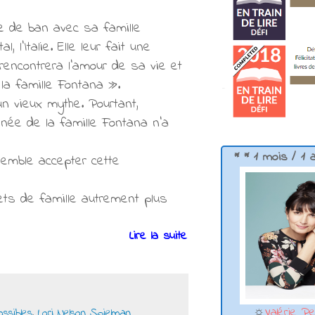
re de ban avec sa famille
 l’Italie. Elle leur fait une
 rencontrera l’amour de sa vie et
 la famille Fontana ».
un vieux mythe. Pourtant,
née de la famille Fontana n’a
* * 1 mois / 1 
 semble accepter cette
ts de famille autrement plus
Lire la suite
☼
Valérie Pe
ossibles
,
Lori Nelson Spielman