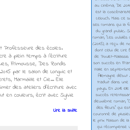
au cinéma, De 2010 
est la coscénarist
Lelouch. Mais ce s
ses romans qui la f
du grand public. 
roman, "Les oubliés
(2015), a reçu de n
ent Professeure des écoles.
dont celui de Lire 
re à plein temps à l'écriture
de Poulet-Malassis
son succès en Franc
ongues, Frimousse, Des Ronds
Italie en septembr
 2015 par le salon de Longvic et
Allemagne début 2
ts, Marmaille et Cie... Elle
traduit dans une 
imer des ateliers d'écriture avec
pays. En 2018 elle
t en couleurs, écrit avec Sylvie
succès retentissa
deuxième roman, "C
des fleurs" qui es
Lire la suite
couronné de plusieu
le prix Maison de la
qui récompense 