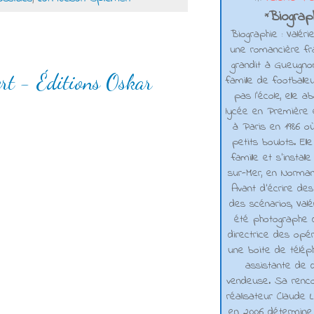
Biograph
*
Biographie : Valéri
une romancière fra
grandit à Gueugno
ert - Éditions Oskar
famille de footballe
pas l'école, elle 
lycée en Première e
à Paris en 1986 où
petits boulots. El
famille et s'installe
sur-Mer, en Normand
Avant d’écrire de
des scénarios, Valé
été photographe d
directrice des opé
une boite de téléph
assistante de d
vendeuse. Sa renco
réalisateur Claude L
en 2006 détermine 