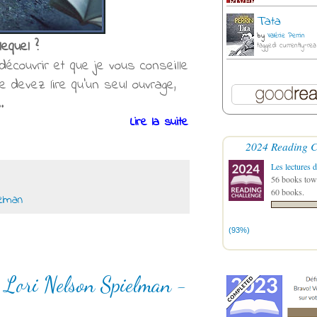
Tata
by
Valérie Perrin
lequel ?
tagged: currently-rea
écouvrir et que je vous conseille
 devez lire qu'un seul ouvrage,
.
Lire la suite
2024 Reading C
Les lectures d
56 books towa
60 books.
elman
(93%)
r Lori Nelson Spielman -