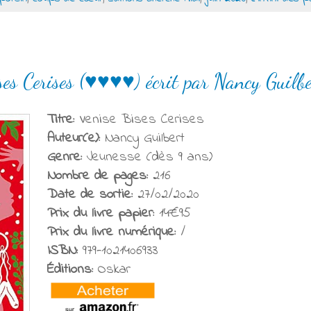
ses Cerises (♥♥♥♥) écrit par Nancy Guilb
Titre:
Venise Bises Cerises
Auteur(e):
Nancy Guilbert
Genre:
Jeunesse (dès 9 ans)
Nombre de pages:
216
Date de sortie:
27/02/2020
Prix du livre papier:
14€95
Prix du livre numérique:
/
ISBN:
979-1021406933
Éditions:
Oskar