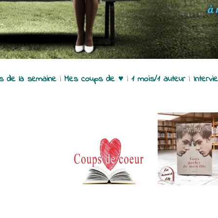
es de la semaine
|
Mes coups de ♥
|
1 mois/1 auteur
|
Intervi