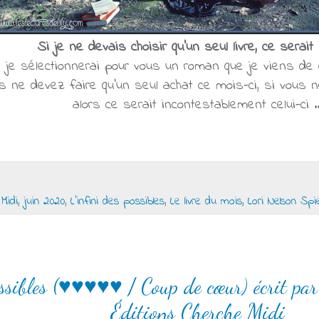
Si je ne devais choisir qu'un seul livre, ce serait 
 je sélectionnerai pour vous un roman que je viens de d
s ne devez faire qu'un seul achat ce mois-ci, si vous ne
alors ce serait incontestablement celui-ci ..
Midi
,
juin 2020
,
L'infini des possibles
,
Le livre du mois
,
Lori Nelson Spi
ossibles (♥♥♥♥♥ / Coup de cœur) écrit pa
Éditions Cherche Midi