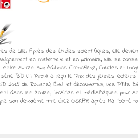
près de Lille. Après des études scientifiques, elle devi
eignement en maternelle et en primaire, elle se consac
ie entre autres aux éditions Circonflexe, Courtes et L
série BD Lili Pirouli a reçu le Prix des jeunes lecteurs
BD 2015 de Rouans), Éveil et découvertes, Les P'tits Bére
ment dans les écoles, librairies et médiathèques pour an
igne son deuxième titre chez OSKAR après Ma liberté tou