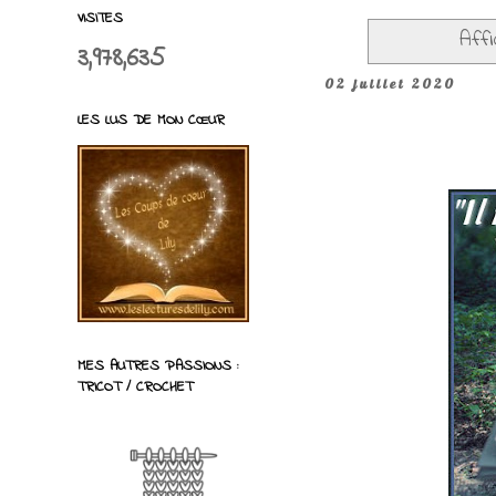
VISITES
Affi
3,978,635
02 juillet 2020
LES LUS DE MON CŒUR
MES AUTRES PASSIONS :
TRICOT / CROCHET