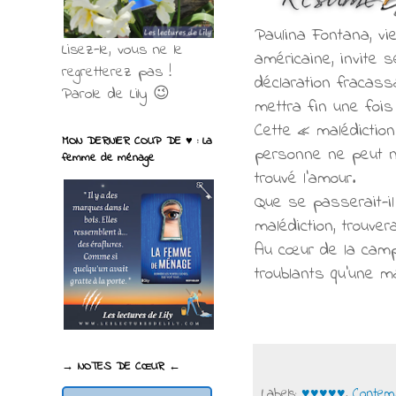
Paulina Fontana, vi
Lisez-le, vous ne le
américaine, invite se
regretterez pas !
déclaration fracassa
Parole de Lily 😉
mettra fin une fois
Cette « malédiction
MON DERNIER COUP DE ♥ : La
personne ne peut n
femme de ménage
trouvé l’amour.
Que se passerait-il
malédiction, trouver
Au cœur de la camp
troublants qu’une ma
→ NOTES DE CŒUR ←
Labels:
♥♥♥♥♥
,
Contem