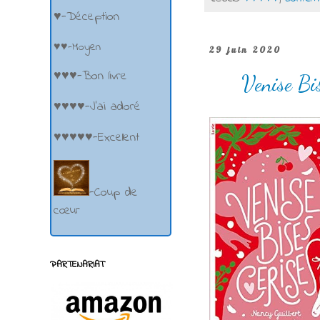
♥-Déception
♥♥-Moyen
29 juin 2020
♥♥♥-Bon livre
Venise Bi
♥♥♥♥-J'ai adoré
♥♥♥♥♥-Excellent
-Coup de
cœur
PARTENARIAT