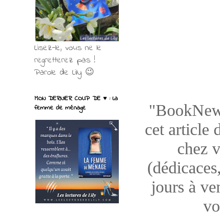
Lisez-le, vous ne le
regretterez pas !
Parole de Lily 😉
MON DERNIER COUP DE ♥ : La
"BookNews"
femme de ménage
cet article
chez v
(dédicaces,
jours à ve
vo