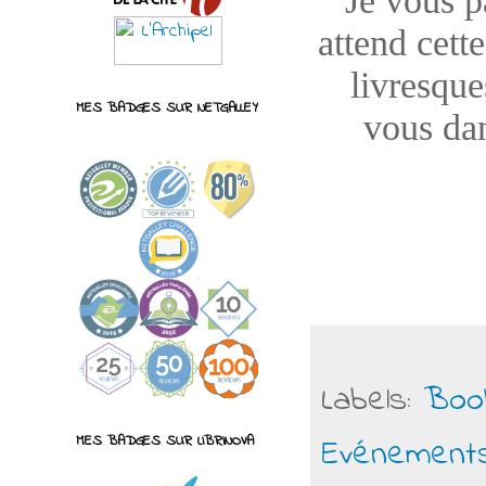
Je vous pa
attend cett
livresque
MES BADGES SUR NETGALLEY
vous dan
Labels:
Boo
Evénement
MES BADGES SUR LIBRINOVA