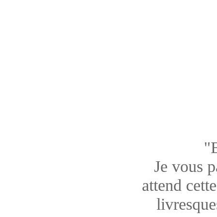
"
Je vous pa
attend cett
livresque