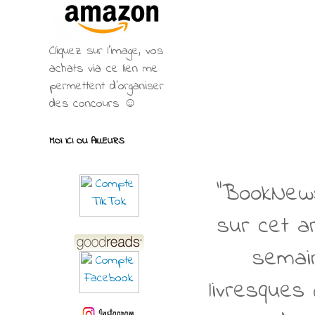
Cliquez sur l'image, vos
achats via ce lien me
permettent d’organiser
des concours ☺
MOI ICI OU AILLEURS
"BookNews
sur cet ar
semain
livresques