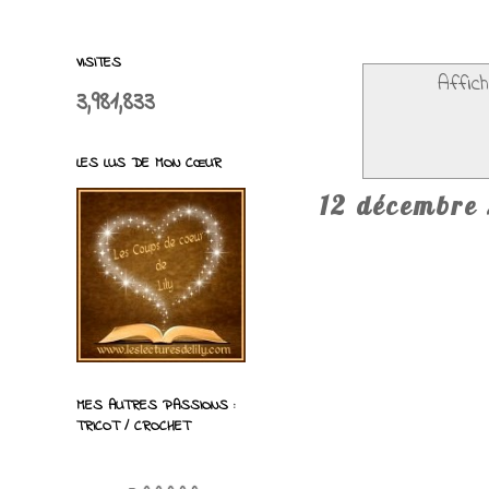
VISITES
Affich
3,981,833
LES LUS DE MON CŒUR
12 décembre
MES AUTRES PASSIONS :
TRICOT / CROCHET