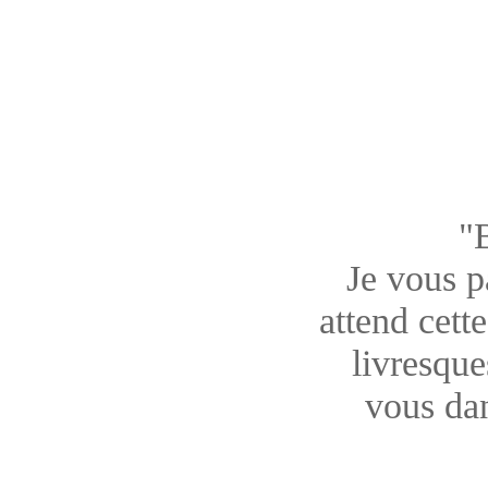
"
Je vous pa
attend cett
livresque
vous dan