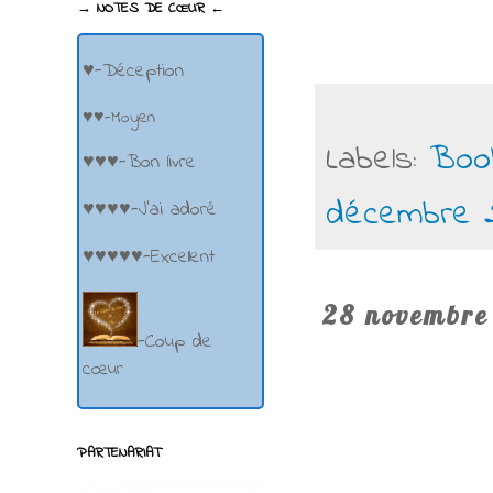
→ NOTES DE CŒUR ←
♥-Déception
♥♥-Moyen
Labels:
Boo
♥♥♥-Bon livre
décembre 
♥♥♥♥-J'ai adoré
♥♥♥♥♥-Excellent
28 novembre
-Coup de
cœur
PARTENARIAT