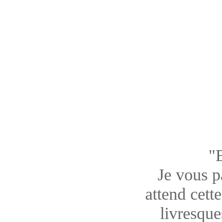
"
Je vous pa
attend cett
livresque