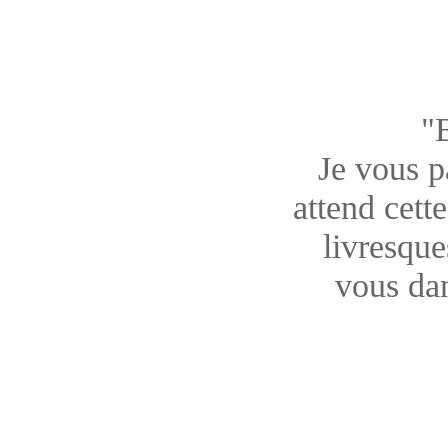
"
Je vous pa
attend cett
livresque
vous dan