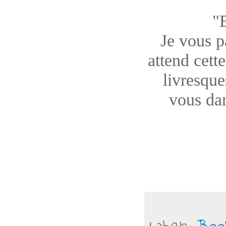
"
Je vous pa
attend cett
livresque
vous dan