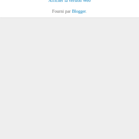
Afficher la version Web
Fourni par
Blogger
.