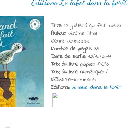
Éditions Le label dans la forêt
Titre:
Le goéland qui fait miaou
Auteur:
Jérôme Attal
Genre:
Jeunesse
Nombre de pages:
36
Date de sortie:
12/10/2017
Prix du livre papier:
19€90
Prix du livre numérique:
/
ISBN:
979-1097463014
Editions:
Le label dans la forêt