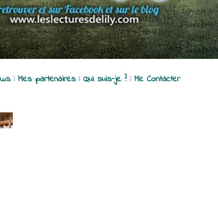
ews
|
Mes partenaires
|
Qui suis-je ?
|
Me Contacter