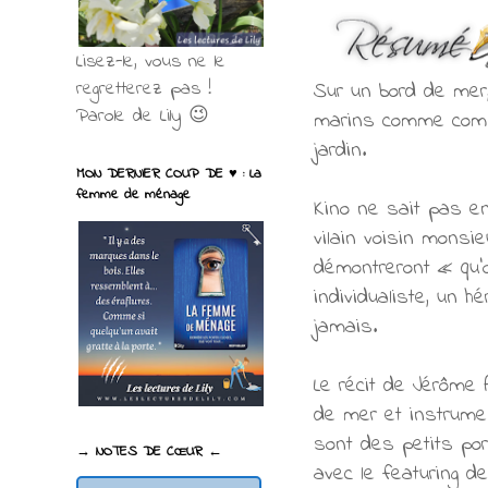
Lisez-le, vous ne le
regretterez pas !
Sur un bord de mer,
Parole de Lily 😉
marins comme compli
jardin.
MON DERNIER COUP DE ♥ : La
femme de ménage
Kino ne sait pas en
vilain voisin monsie
démontreront « qu’o
individualiste, un h
jamais.
Le récit de Jérôme
de mer et instrume
sont des petits por
→ NOTES DE CŒUR ←
avec le featuring de