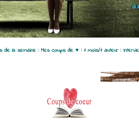
es de la semaine
|
Mes coups de ♥
|
1 mois/1 auteur
|
Intervi