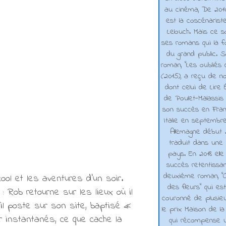
au cinéma, De 2010 
est la coscénarist
Lelouch. Mais ce s
ses romans qui la f
du grand public. 
roman, "Les oubliés
(2015), a reçu de n
dont celui de Lire 
de Poulet-Malassis
son succès en Franc
Italie en septembr
Allemagne début 2
traduit dans une 
pays. En 2018 elle
succès retentissa
deuxième roman, "C
ool et les aventures d’un soir.
des fleurs" qui es
Rob retourne sur les lieux où il
couronné de plusieu
il poste sur son site, baptisé «
le prix Maison de la
r instantanés, ce que cache la
qui récompense 