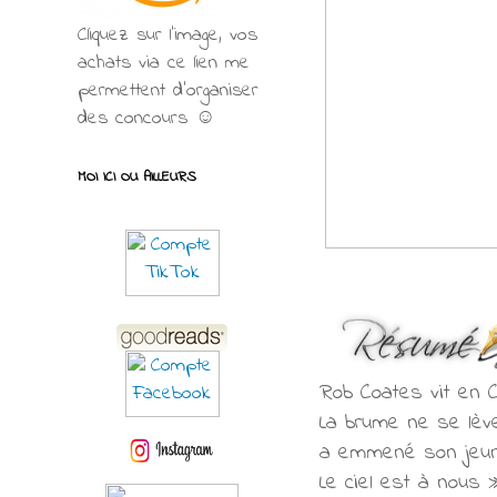
Cliquez sur l'image, vos
achats via ce lien me
permettent d’organiser
des concours ☺
MOI ICI OU AILLEURS
Rob Coates vit en Co
La brume ne se lève
a emmené son jeune 
Le ciel est à nous 