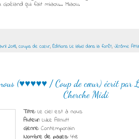
du Goéland qui fait miaou… Miaou.
avril 2018
,
coups de cœur
,
Éditions Le label dans la forêt
,
Jérôme Atta
à nous (♥♥♥♥♥ / Coup de cœur) écrit par 
Cherche Midi
Titre:
Le ciel est à nous
Auteur:
Luke Allnutt
Genre:
Contemporain
Nombre de pages:
448