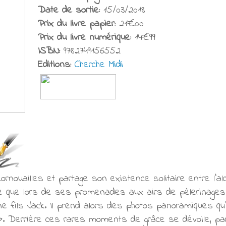
Date de sortie:
15/03/2018
Prix du livre papier:
21€00
Prix du livre numérique:
14€99
ISBN:
9782749156552
Editions:
Cherche Midi
rnouailles et partage son existence solitaire entre l’alc
 que lors de ses promenades aux airs de pèlerinages : 
fils Jack. Il prend alors des photos panoramiques qu’
». Derrière ces rares moments de grâce se dévoile, pa