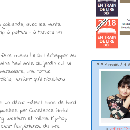
s goélands, avec les vents
ip à pattes – à travers un
faire miaou ! Il doit échapper au
ains habitants du jardin qui lui
* * 1 mois / 1 
ersaliste, une tortue
ia, l’enfant qu’il n’oubliera
ns un décor mêlant sons de bord
mposées par Constance Amiot,
wing, western et même hip-hop
c’est l’expérience du livre
☼
Valérie Pe