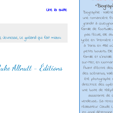
Biograph
*
Lire la suite
Biographie : Valéri
une romancière fra
grandit à Gueugno
famille de footballe
pas l'école, elle 
l
,
Jeunesse
,
Le goéland qui fait miaou
lycée en Première e
à Paris en 1986 où
petits boulots. El
famille et s'installe
sur-Mer, en Normand
Luke Allnutt - Éditions
Avant d’écrire de
des scénarios, Valé
été photographe d
directrice des opé
une boite de téléph
assistante de d
vendeuse. Sa renco
réalisateur Claude L
en 2006 détermine 