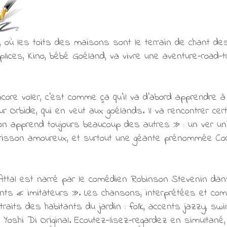
 où les toits des maisons sont le terrain de chant de
ces, Kino, bébé Goéland, va vivre une aventure-road-tr
core voler, c’est comme ça qu’il va d’abord apprendre à 
ur Orbide, qui en veut aux goélands. Il va rencontrer cert
n apprend toujours beaucoup des autres » : un ver univ
érisson amoureux, et surtout une géante prénommée Cordél
 Attal est narré par le comédien Robinson Stevenin da
nts « imitateurs ». Les chansons, interprétées et co
traits des habitants du jardin : folk, accents jazzy, s
 Yoshi Di Original. Ecoutez-lisez-regardez en simultané, 