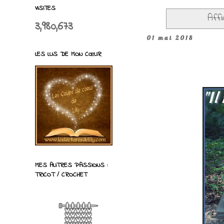
VISITES
Affi
3,980,673
01 mai 2018
LES LUS DE MON CŒUR
MES AUTRES PASSIONS :
TRICOT / CROCHET