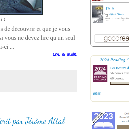
Tata
by
Valérie Perrin
tagged: currently-rea
i !
s de découvrir et que je vous
si vous ne devez lire qu'un seul
-ci ...
Lire la suite
2024 Reading C
Les lectures d
56 books towa
60 books.
(93%)
rit par Jérôme Attal -