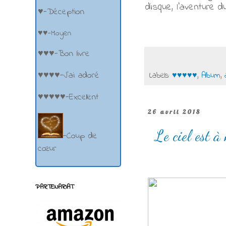
disque, l’aventure 
♥-Déception
♥♥-Moyen
♥♥♥-Bon livre
♥♥♥♥-J'ai adoré
Labels:
♥♥♥♥♥
,
Album
,
♥♥♥♥♥-Excellent
26 avril 2018
Le ciel est 
-Coup de
cœur
PARTENARIAT