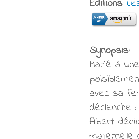
Editions:
Le
Synopsis:
Marié à une 
paisiblemen
avec sa fem
déclenche 
Albert déci
maternelle 