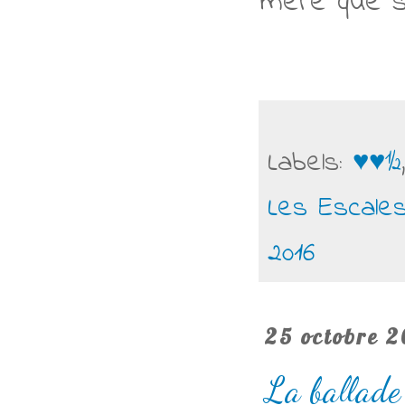
mère que se
Labels:
♥♥½
Les Escale
2016
25 octobre 2
La ballade 