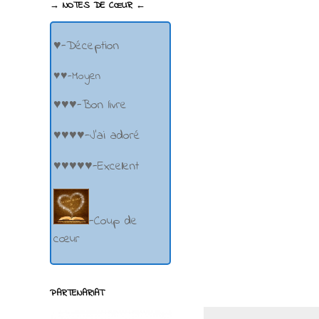
→ NOTES DE CŒUR ←
♥-Déception
♥♥-Moyen
♥♥♥-Bon livre
♥♥♥♥-J'ai adoré
♥♥♥♥♥-Excellent
-Coup de
cœur
PARTENARIAT