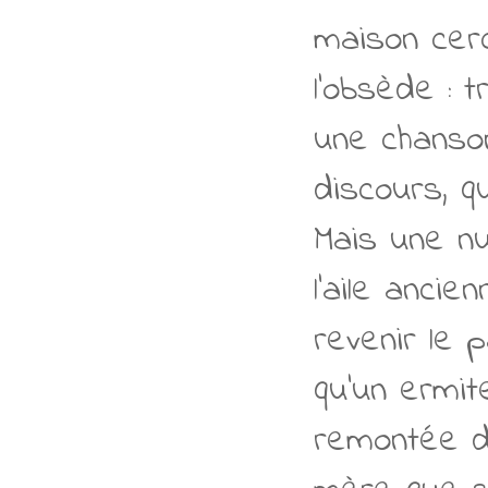
maison cerc
l'obsède : 
une chanson
discours, q
Mais une nu
l'aile anci
revenir le p
qu'un ermit
remontée de