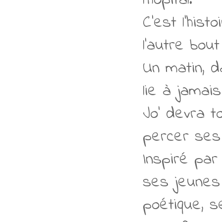
l’hôpital.
C’est l’his
l’autre bou
Un matin, d
lie à jamai
Jo’ devra t
percer ses
Inspiré par
ses jeunes p
poétique, s