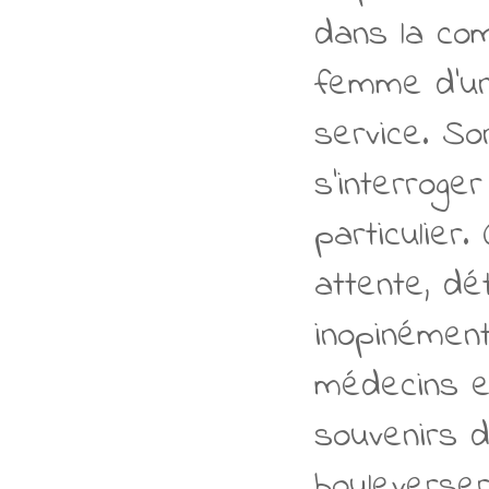
dans la co
femme d’un
service. S
s’interroge
particulier
attente, dé
inopinément
médecins et
souvenirs d
bouleverser 