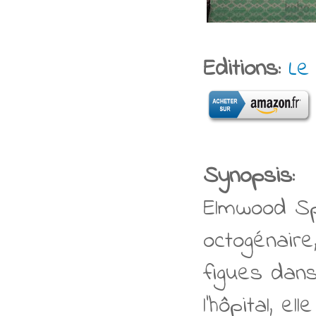
Editions:
Le
Synopsis:
Elmwood Spr
octogénair
figues dans
l’hôpital, e