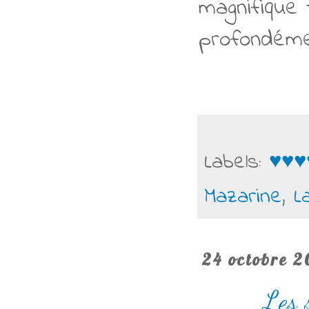
magnifique
profondéme
Labels:
♥♥♥
Mazarine
,
L
24 octobre 2
Les 