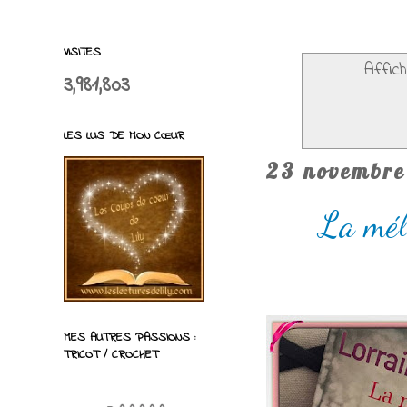
VISITES
Affic
3,981,803
LES LUS DE MON CŒUR
23 novembre
La mél
MES AUTRES PASSIONS :
TRICOT / CROCHET