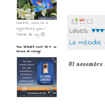
Lisez-le, vous ne le
Labels:
♥♥♥
regretterez pas !
Parole de Lily 😉
La mélodie
MON DERNIER COUP DE ♥ : La
femme de ménage
01 novembre