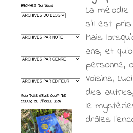
ARCHIVES DU BLOG
La mélodie 
s'il est pri
Mais lorsqu
ans, et qu'
personne, o
Voisins, Lu
des autres,
MON PLUS GROS COUP DE
COEUR DE L'ANNEE 2024
le mystéri
drôles l'en