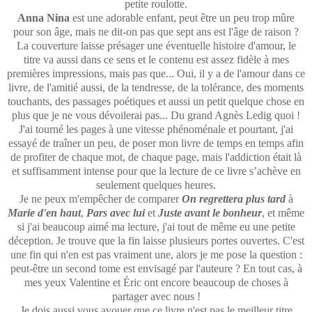
petite roulotte.
Anna Nina
est une adorable enfant, peut être un peu trop mûre
pour son âge, mais ne dit-on pas que sept ans est l'âge de raison ?
La couverture laisse présager une éventuelle histoire d'amour, le
titre va aussi dans ce sens et le contenu est assez fidèle à mes
premières impressions, mais pas que... Oui, il y a de l'amour dans ce
livre, de l'amitié aussi, de la tendresse, de la tolérance, des moments
touchants, des passages poétiques et aussi un petit quelque chose en
plus que je ne vous dévoilerai pas... Du grand Agnès Ledig quoi !
J'ai tourné les pages à une vitesse phénoménale et pourtant, j'ai
essayé de traîner un peu, de poser mon livre de temps en temps afin
de profiter de chaque mot, de chaque page, mais l'addiction était là
et suffisamment intense pour que la lecture de ce livre s’achève en
seulement quelques heures.
Je ne peux m'empêcher de comparer
On regrettera plus tard
à
Marie d'en haut
,
Pars avec lui
et
Juste avant le bonheur
, et même
si j'ai beaucoup aimé ma lecture, j'ai tout de même eu une petite
déception. Je trouve que la fin laisse plusieurs portes ouvertes. C'est
une fin qui n'en est pas vraiment une, alors je me pose la question :
peut-être un second tome est envisagé par l'auteure ? En tout cas, à
mes yeux Valentine et Éric ont encore beaucoup de choses à
partager avec nous !
Je dois aussi vous avouer que ce livre n'est pas le meilleur titre