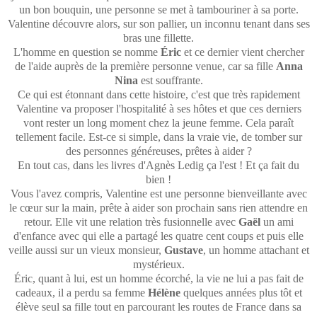
un bon bouquin, une personne se met à tambouriner à sa porte.
Valentine découvre alors, sur son pallier, un inconnu tenant dans ses
bras une fillette.
L'homme en question se nomme
Éric
et ce dernier vient chercher
de l'aide auprès de la première personne venue, car sa fille
Anna
Nina
est souffrante.
Ce qui est étonnant dans cette histoire, c'est que très rapidement
Valentine va proposer l'hospitalité à ses hôtes et que ces derniers
vont rester un long moment chez la jeune femme. Cela paraît
tellement facile. Est-ce si simple, dans la vraie vie, de tomber sur
des personnes généreuses, prêtes à aider ?
En tout cas, dans les livres d'Agnès Ledig ça l'est ! Et ça fait du
bien !
Vous l'avez compris, Valentine est une personne bienveillante avec
le cœur sur la main, prête à aider son prochain sans rien attendre en
retour. Elle vit une relation très fusionnelle avec
Gaël
un ami
d'enfance avec qui elle a partagé les quatre cent coups et puis elle
veille aussi sur un vieux monsieur,
Gustave
, un homme attachant et
mystérieux.
Éric, quant à lui, est un homme écorché, la vie ne lui a pas fait de
cadeaux, il a perdu sa femme
Hélène
quelques années plus tôt et
élève seul sa fille tout en parcourant les routes de France dans sa