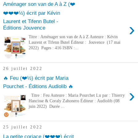
Aménager son van de A à Z (❤️
❤️❤️❤️½) écrit par Kévin
Laurent et Tifenn Butel -
›
Éditions Jouvence
Titre : Aménager son van de A à Z Auteure : Kévin
Laurent et Tifenn Butel Éditeur : Jouvence (17 mai
2022) Pages : 416 ISBN :...
26 juillet 2022
🔥 Feu (❤️½) écrit par Maria
Pourchet - Éditions Audiolib 🔥
›
Titre : Feu Auteure : Maria Pourchet Lu par : Thierry
Hancisse & Coraly Zahonero Éditeur : Audiolib (08
juin 2022) Durée ...
25 juillet 2022
La petite coriace (❤️❤️❤️) écrit